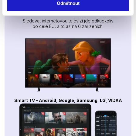
Odmítnout
Sledujte kdekoliv až na 6 zařízeních
Sledovat internetovou televizi jde odkudkoliv
po celé EU, a to až na 6 zařízeních.
Smart TV - Android, Google, Samsung, LG, VIDAA