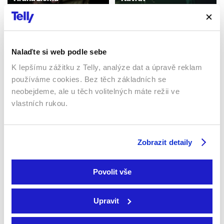
2021 | Česká republika | 86
2018 | Česká republika | 25
min
min
Filmy / Thrillery / Drama
Filmy / Horory
Nalaďte si web podle sebe
K lepšímu zážitku z Telly, analýze dat a úpravě reklam
používáme cookies. Bez těch základních se
neobejdeme, ale u těch volitelných máte režii ve
vlastních rukou.
Zobrazit detaily
Stvořitel
Úsvit planety opic
2023 | Kanada | 134 min
Povolit vše
2014 | USA | 130 min
Filmy / Sci-fi / Dobrodružné /
Filmy / Sci-fi / Dobrodružné
Akční
Upravit