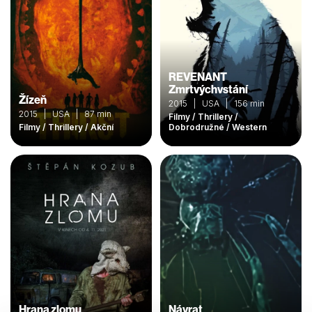
REVENANT
Zmrtvýchvstání
Žízeň
2015 | USA | 156 min
2015 | USA | 87 min
Filmy / Thrillery /
Filmy / Thrillery / Akční
Dobrodružné / Western
Hrana zlomu
Návrat