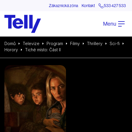
Zákaznická zóna
Kontakt
533 427 533
Menu
Domů
Televize
Program
Filmy
Thrillery
Sci-fi
Horory
Tiché místo: Část II