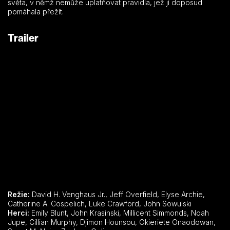
světa, v němž nemůže uplatňovat pravidla, jež jí doposud
pomáhala přežít.
Trailer
Režie:
David H. Venghaus Jr., Jeff Overfield, Elyse Archie,
Catherine A. Cospelich, Luke Crawford, John Sowulski
Herci:
Emily Blunt, John Krasinski, Millicent Simmonds, Noah
Jupe, Cillian Murphy, Djimon Hounsou, Okieriete Onaodowan,