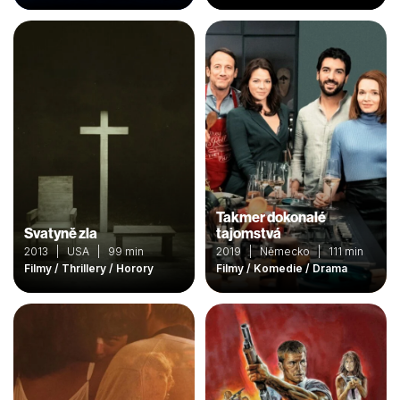
Takmer dokonalé
Svatyně zla
tajomstvá
2013 | USA | 99 min
2019 | Německo | 111 min
Filmy / Thrillery / Horory
Filmy / Komedie / Drama