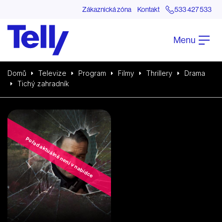
Zákaznická zóna
Kontakt
533 427 533
Menu
Domů
Televize
Program
Filmy
Thrillery
Drama
Tichý zahradník
Pořad aktuálně není v nabídce