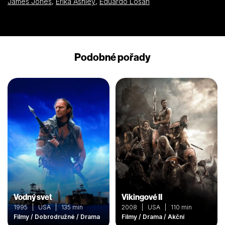
James Jones
,
Erika Ashley
,
Eduardo Losan
Podobné pořady
Vodný svet
Vikingové II
1995 | USA | 135 min
2008 | USA | 110 min
Filmy / Dobrodružné / Drama
Filmy / Drama / Akční