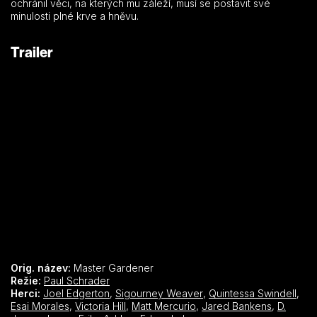
ochránil věci, na kterých mu záleží, musí se postavit své
minulosti plné krve a hněvu.
Trailer
Orig. název:
Master Gardener
Režie:
Paul Schrader
Herci:
Joel Edgerton
,
Sigourney Weaver
,
Quintessa Swindell
,
Esai Morales
,
Victoria Hill
,
Matt Mercurio
,
Jared Bankens
,
D.