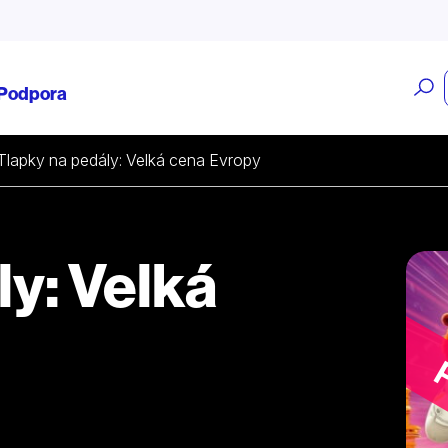
O
Podpora
v
Tlapky na pedály: Velká cena Evropy
y: Velká