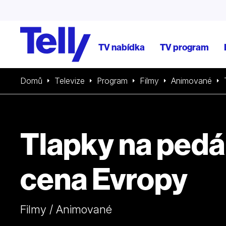
TV nabídka
TV program
Domů
Televize
Program
Filmy
Animované
Tlapky na pedál
cena Evropy
Filmy / Animované