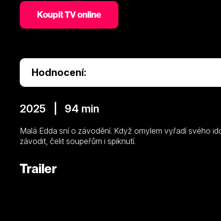
Koupit TV online
Hodnocení:
2025 | 94 min
Malá Edda sní o závodění. Když omylem vyřadí svého ido
závodit, čelit soupeřům i spiknutí.
Trailer