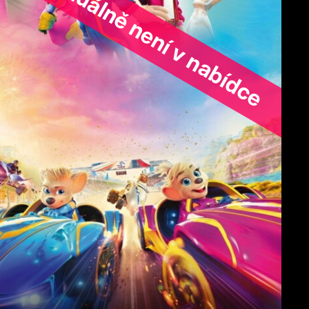
ořad aktuálně není v nabídce