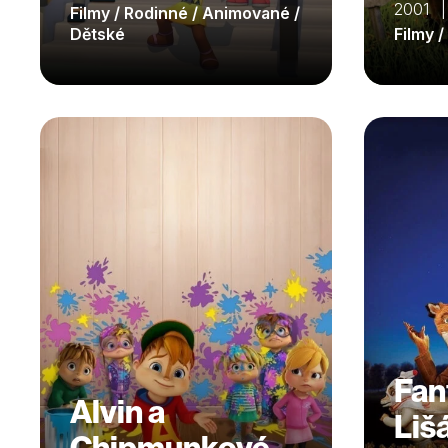
2001 
Filmy / Rodinné / Animované /
Dětské
Filmy 
Fan
Alvin a
Liš
Chipmunkové