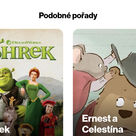
Podobné pořady
Ernest a
ek
Celestína