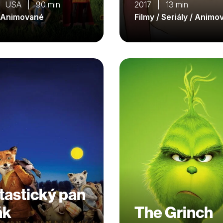
| USA | 90 min
2017 | 13 min
/ Animované
Filmy / Seriály / Anim
tastický pan
ák
The Grinch