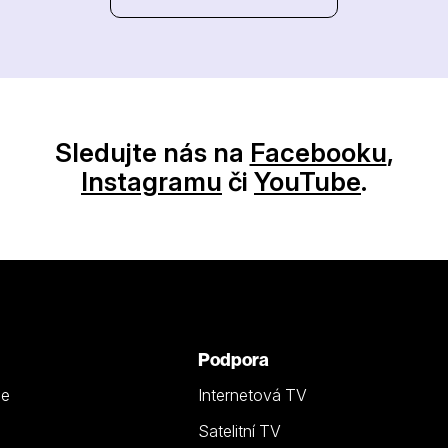
Sledujte nás na
Facebooku
,
Instagramu
či
YouTube
.
Podpora
ze
Internetová TV
Satelitní TV