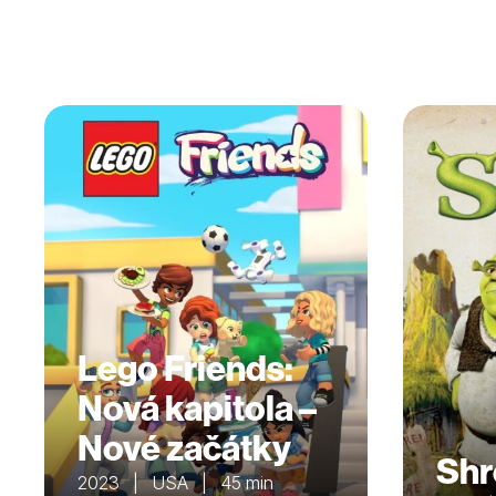
Lego Friends:
Nová kapitola –
Nové začátky
Shr
2023 | USA | 45 min