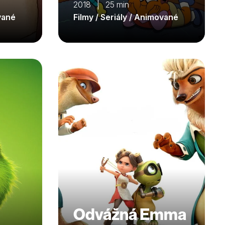
2018 | 25 min
ované
Filmy / Seriály / Animované
Odvážná Emma