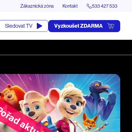
Zákaznická zóna
Kontakt
533 427 533
tevřít
Vyzkoušet ZDARMA
Sledovat TV
yhledávání