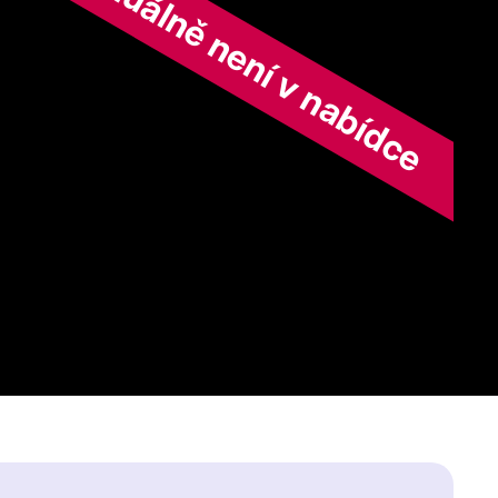
ořad aktuálně není v nabídce