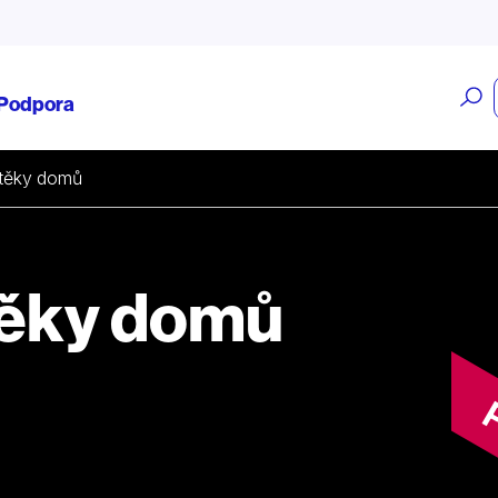
O
Podpora
v
těky domů
těky domů