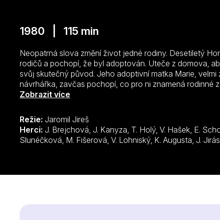
1980 | 115 min
Neopatrná slova změní život jedné rodiny. Desetiletý 
rodičů a pochopí, že byl adoptován. Uteče z domova, aby
svůj skutečný původ. Jeho adoptivní matka Marie, velm
návrhářka, zavčas pochopí, co pro ni znamená rodinné z
módní návrhářka Marie a desetiletý Honzík tvoří zdánliv
Zobrazit více
chodí se synem pouštět letecké modely, zatímco matka p
tráví společně na chalupě u rybníka. Do poklidného vzta
Režie:
Jaromil Jireš
okamžiky neklidu, vyvolávané zejména pracovním vytížen
Herci:
J. Brejchová, J. Kanyza, T. Holý, V. Hašek, E. Schorm, M. Kopecký, A. Čunderlíková, K.
vyvrcholí hádkou přepracované ženy s manželem, při kte
Slunéčková, M. Fišerová, V. Lohnisk
adoptovaný. Ani jeden z manželů netuší, že chlapec nespí
Honzík se rozhodne hledat svou pravou matku, místo šk
domovech a rodina se ocitá v krizi