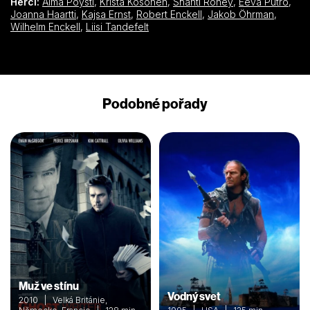
Herci:
Alma Pöysti
,
Krista Kosonen
,
Shanti Roney
,
Eeva Putro
,
Joanna Haartti
,
Kajsa Ernst
,
Robert Enckell
,
Jakob Öhrman
,
Wilhelm Enckell
,
Liisi Tandefelt
Podobné pořady
Muž ve stínu
Vodný svet
2010 | Velká Británie,