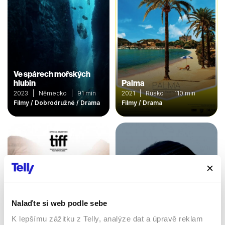
Ve spárech mořských
hlubin
Palma
2023 | Německo | 91 min
2021 | Rusko | 110 min
Filmy / Dobrodružné / Drama
Filmy / Drama
Nalaďte si web podle sebe
K lepšímu zážitku z Telly, analýze dat a úpravě reklam