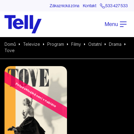
Zákaznická zóna
Kontakt
533 427 533
Menu
Domů
Televize
Program
Filmy
Ostatní
Drama
Tove
Pořad aktuálně není v nabídce