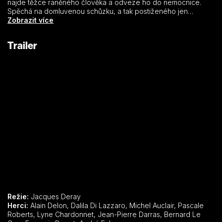
najde těžce raněného člověka a odveze ho do nemocnice.
Spěchá na domluvenou schůzku, a tak postiženého jen
odevzdá zdravotnickému personálu a okamžitě odjede a nikdo
Zobrazit více
si ani nestačí poznamenat jeho jméno. Přesto má Michel od té
chvíle v patách profesionální zabijáky. Zpočátku nechápe, co
Trailer
se kolem něj děje, ze zprávy v novinách však pochopí, že se
zapletl do špinavé aféry, v níž jde o velké peníze. Zdá se, že
svou pomocí si podepsal rozsudek smrti…
Režie:
Jacques Deray
Herci:
Alain Delon, Dalila Di Lazzaro, Michel Auclair, Pascale
Roberts, Lyne Chardonnet, Jean-Pierre Darras, Bernard Le