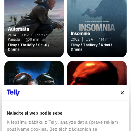
Automata
Insomnie
2014 | USA, Bulharsko,
Kanada | 109 min
2002 | USA | 114 min
Filmy / Thrillery / Sci-fi /
Filmy / Thrillery / Krimi /
Drama
Drama
Nalaďte si web podle sebe
K lepšímu zážitku z Telly, analýze dat a úpravě reklam
Venom 2: Carnage
Kickboxer 4: Agresor
používáme cookies. Bez těch základních se
přichází