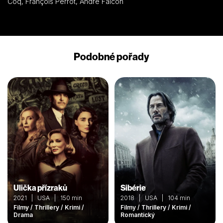
Coq, François Perrot, André Falcon
Podobné pořady
Ulička přízraků
Sibérie
2021 | USA | 150 min
2018 | USA | 104 min
Filmy / Thrillery / Krimi /
Filmy / Thrillery / Krimi /
Drama
Romantický