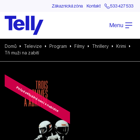
Zákaznická zóna
Kontakt
533 427 533
Menu
Domů
Televize
Program
Filmy
Thrillery
Krimi
Tři muži na zabití
Pořad aktuálně není v nabídce