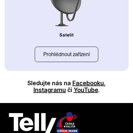
Satelit
Prohlédnout zařízení
Sledujte nás na
Facebooku
,
Instagramu
či
YouTube
.