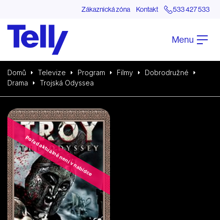
Zákaznická zóna
Kontakt
533 427 533
Menu
Domů
Televize
Program
Filmy
Dobrodružné
Drama
Trojská Odyssea
Pořad aktuálně není v nabídce