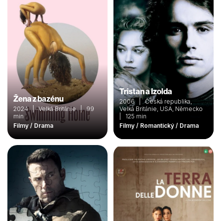
Tristan a Izolda
Žena z bazénu
2006 | Česká republika,
2024 | Velká Británie | 99
Velká Británie, USA, Německo
min
| 125 min
Filmy / Drama
Filmy / Romantický / Drama