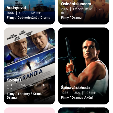
Oslněni sluncem
Vodný svet
2015 | Francie, Itálie | 125
1995 | USA | 135 min
min
Filmy / Dobrodružné / Drama
Filmy / Drama
Špionáž
2013 | USA, Francie | 120
Špinavá dohoda
min
1986 | USA | 106 min
Filmy / Thrillery / Krimi /
Drama
Filmy / Drama / Akční