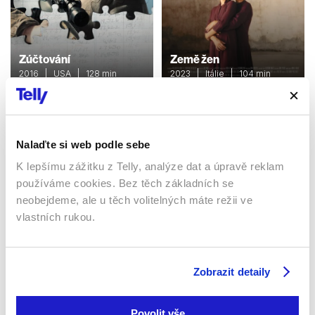
Zúčtování
Země žen
2016 | USA | 128 min
2023 | Itálie | 104 min
Filmy / Drama / Akční
Filmy / Drama
Nalaďte si web podle sebe
Sledujte kdekoliv až na 6 zařízeních
K lepšímu zážitku z Telly, analýze dat a úpravě reklam
používáme cookies. Bez těch základních se
Sledovat internetovou televizi jde odkudkoliv
neobejdeme, ale u těch volitelných máte režii ve
po celé EU, a to až na 6 zařízeních.
vlastních rukou.
Zobrazit detaily
Povolit vše