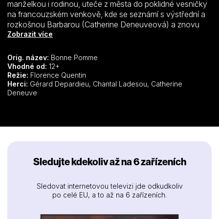
manželkou i rodinou, uteče z města do poklidné vesničky
na francouzském venkově, kde se seznámí s výstřední a
rozkošnou Barbarou (Catherine Deneuveová) a znovu
získá chuť do života.
Zobrazit více
Městský údržbář Gerard (Gérard Depardieu), který má až
po krk toho, jak ho jeho nevěrná žena a rodina využívají,
Orig. název:
Bonne Pomme
tajně uteče do poklidné vesničky na francouzském
Vhodné od:
12+
venkově, aby zde začal nový život. Místní ho okamžitě
Režie:
Florence Quentin
Herci:
Gérard Depardieu, Chantal Ladesou, Catherine
přivítají s otevřenou náručí a on si pronajme pokoj ve
Deneuve
starém hostinci, který vede výstřední a rozkošná Barbara
(Catherine Deneuveová). Uchvácen její krásou i
podivným chováním, Gerard se konečně odhodlá vyjádřit
Barbaře své sympatie.
Sledujte kdekoliv až na 6 zařízeních
Sledovat internetovou televizi jde odkudkoliv
po celé EU, a to až na 6 zařízeních.