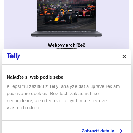
Webový prohlížeč
Nalaďte si web podle sebe
K lepšímu zážitku z Telly, analýze dat a úpravě reklam
používáme cookies. Bez těch základních se
Xbox app
neobejdeme, ale u těch volitelných máte režii ve
vlastních rukou.
Zobrazit detaily