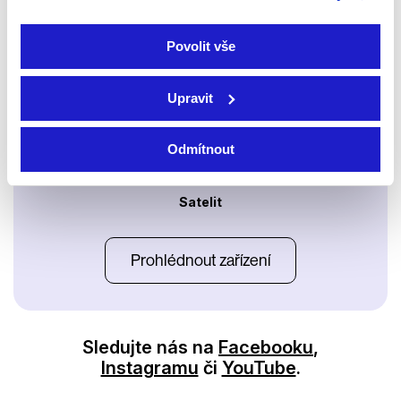
Apple TV aplikace
Set-top boxy Arris
Povolit vše
Upravit
Odmítnout
Satelit
Prohlédnout zařízení
Sledujte nás na
Facebooku
,
Instagramu
či
YouTube
.