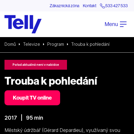
Zákaznická zóna
Kontakt
533 427 533
Menu
Domů
Televize
Program
Trouba k pohledání
Pořad aktuálně není v nabídce
Trouba k pohledání
Koupit TV online
2017 | 95 min
Městský údržbář (Gérard Depardieu), využívaný svou