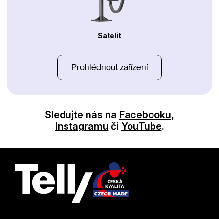
Satelit
Prohlédnout zařízení
Sledujte nás na
Facebooku
,
Instagramu
či
YouTube
.