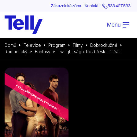
Zákaznická zóna
Kontakt
533 427 533
Menu
Domů
Televize
Program
Filmy
Dobrodružné
Romantický
Fantasy
Twilight sága: Rozbřesk – 1. část
Pořad aktuálně není v nabídce