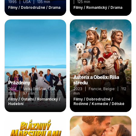
1995 | USA | 135 min
| 125 min
Filmy / Dobrodružné / Drama
Filmy / Romantický / Drama
Asterix a Obelix: Ríša
Prázdniny
stredu
2014 | Velká Británie, USA,
2023 | Francie, Belgie | 112
Itálie | 97 min
min
Filmy / Ostatní / Romantický /
Filmy / Dobrodružné /
Hudební
Rodinné / Komedie / Dětské