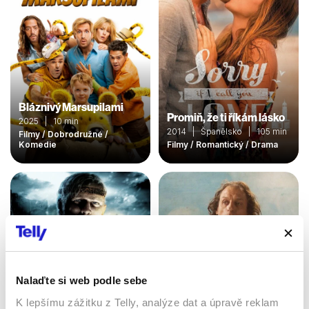
Bláznivý Marsupilami
Promiň, že ti říkám lásko
2025 | 10 min
2014 | Španělsko | 105 min
Filmy / Dobrodružné /
Komedie
Filmy / Romantický / Drama
Nalaďte si web podle sebe
K lepšímu zážitku z Telly, analýze dat a úpravě reklam