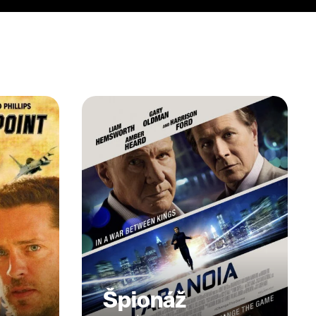
Špionáž