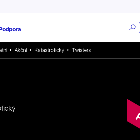
O
Podpora
v
atní
Akční
Katastrofický
Twisters
ofický