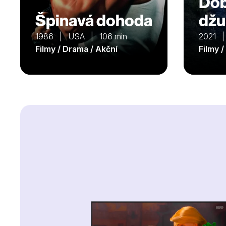
Dob
Špinavá dohoda
džu
1986 | USA | 106 min
2021 
Filmy / Drama / Akční
Filmy /