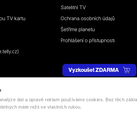
Satelitní TV
ou TV kartu
Ochrana osobních údajů
Šetříme planetu
Prohlášení o přístupnosti
telly.cz)
Vyzkoušet ZDARMA
e
 | Všechna práva vyhrazena. |
Nastavení cookies
, analýze dat a úpravě reklam používáme cookies. Bez těch zákl
itelných máte režii ve vlastních rukou.