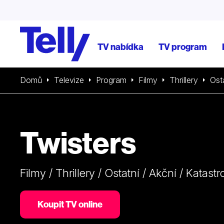
TV nabídka
TV program
Domů
Televize
Program
Filmy
Thrillery
Ost
Twisters
Filmy / Thrillery / Ostatní / Akční / Katastr
Koupit TV online