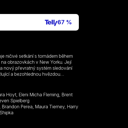
P
67 %
uje ničivé setkání s tornádem během
ky na obrazovkách v New Yorku. Její
vala nový převratný systém sledování
zlující a bezohlednou hvězdou
 dobrodružství při honbě za bouřkami
Jak se bouřková sezóna zintenzivňuje,
 a Kate, Tyler a jejich konkurenční týmy
ura Hoyt, Eleni Micha Fleming, Brent
íhajících se nad střední Oklahomou v
even Spielberg
McCormack, Kiernan Shipka