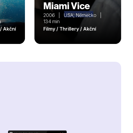
Miami Vice
2006 | USA, Německo |
n
134 min
 / Akční
Filmy / Thrillery / Akční