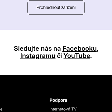
Prohlédnout zařízení
Sledujte nás na
Facebooku
,
Instagramu
či
YouTube
.
Podpora
ze
Internetová TV