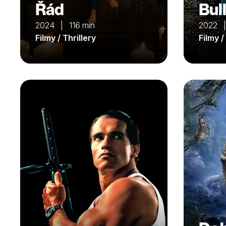
Řád
Bull
2024 | 116 min
2022 
Filmy / Thrillery
Filmy /