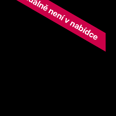
ořad aktuálně není v nabídce