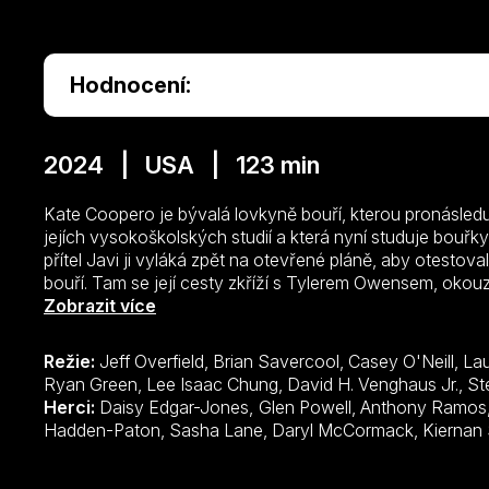
Hodnocení:
2024 | USA | 123 min
Kate Coopero je bývalá lovkyně bouří, kterou pronásled
jejích vysokoškolských studií a která nyní studuje bouř
přítel Javi ji vyláká zpět na otevřené pláně, aby otesto
bouří. Tam se její cesty zkříží s Tylerem Owensem, okou
sociálních médií, která se vyžívá ve zveřejňování svých
Zobrazit více
se svou bouřlivou partou, čím nebezpečnější, tím lepší. 
rozpoutávají se děsivé jevy, které nikdy předtím neviděli,
Režie:
Jeff Overfield, Brian Savercool, Casey O'Neill, La
se ocitají přímo v dráze několika bouřkových systémů sb
Ryan Green, Lee Isaac Chung, David H. Venghaus Jr., St
boji o svůj život.
Herci:
Daisy Edgar-Jones, Glen Powell, Anthony Ramos, Brandon Perea, Maura Tierney, Harry
Hadden-Paton, Sasha Lane, Daryl 