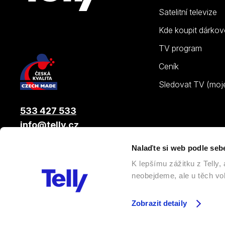
Satelitní televize
Kde koupit dárkov
TV program
Ceník
Sledovat TV (moje.
533 427 533
info@telly.cz
Nalaďte si web podle seb
© 2026 |
Telly s.r.o.
, člen skupiny LAMA ENERGY GROUP
K lepšímu zážitku z Telly
neobejdeme, ale u těch vol
Zobrazit detaily