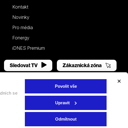
Kontakt
Novinky
Pro média
Fonergy
iDNES Premium
Sledovat TV
Zákaznická zóna
Povolit vše
adních se
Facebook
YouTube
Instagram
Upravit
Odmítnout