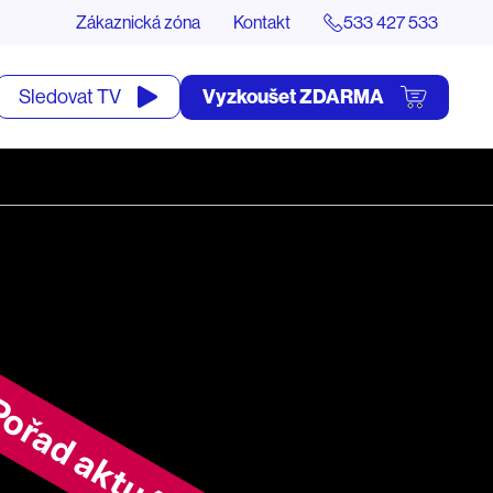
Zákaznická zóna
Kontakt
533 427 533
tevřít
Vyzkoušet ZDARMA
Sledovat TV
yhledávání