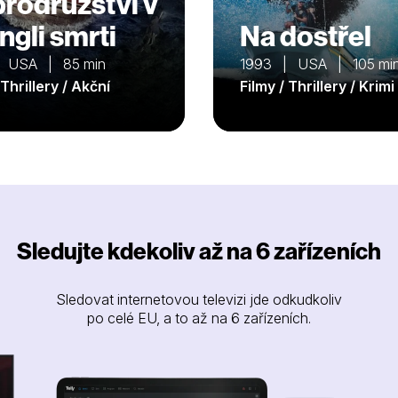
rodružství v
ngli smrti
Na dostřel
| USA | 85 min
1993 | USA | 105 mi
 Thrillery / Akční
Filmy / Thrillery / Krimi
Sledujte kdekoliv až na 6 zařízeních
Sledovat internetovou televizi jde odkudkoliv
po celé EU, a to až na 6 zařízeních.