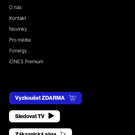
O nás
Kontakt
Novinky
Pro média
Fonergy
iDNES Premium
Vyzkoušet ZDARMA
Sledovat TV
Zákaznická zóna