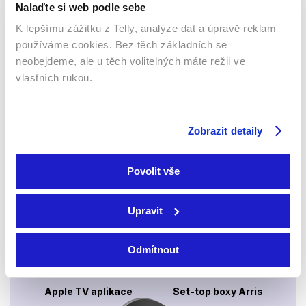
Nalaďte si web podle sebe
K lepšímu zážitku z Telly, analýze dat a úpravě reklam
používáme cookies. Bez těch základních se
neobejdeme, ale u těch volitelných máte režii ve
Webový prohlížeč
vlastních rukou.
Zobrazit detaily
Povolit vše
Xbox app
Upravit
Odmítnout
Apple TV aplikace
Set-top boxy Arris