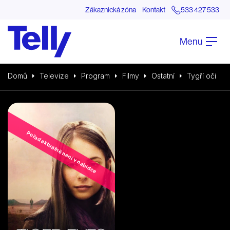
Zákaznická zóna
Kontakt
533 427 533
Menu
Domů
Televize
Program
Filmy
Ostatní
Tygří oči
Pořad aktuálně není v nabídce