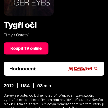
Tygří oči
Filmy / Ostatní
Koupit TV online
Hodnocení:
56 %
2012 | USA | 93 min
Davey se poté, co byl její otec při přepadení zavražděn,
vydává s matkou i mladším bratrem navštívit příbuzné v Novém
Mexiku. Tam se spřátelí s mladým domorodcem Wolfem, který jí