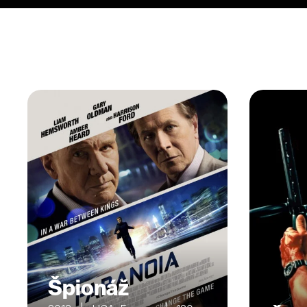
Špionáž