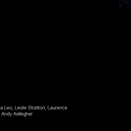
Kinlan, Swen Temmel, Matthew Tompkins, Conor Mullen, Andy Kellegher