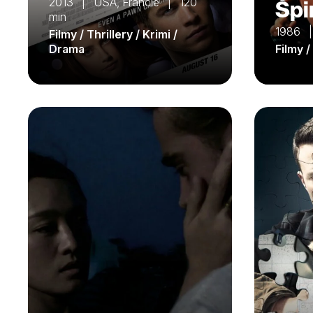
2013 | USA, Francie | 120
Špi
min
1986 
Filmy / Thrillery / Krimi /
Drama
Filmy 