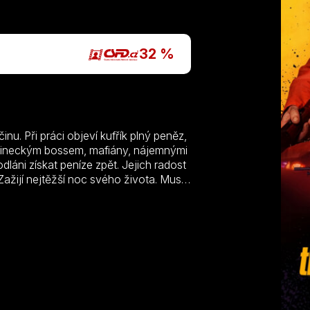
P
32 %
nu. Při práci objeví kufřík plný peněz,
čineckým bossem, mafiány, nájemnými
láni získat peníze zpět. Jejich radost
ažijí nejtěžší noc svého života. Musí
li o krok před pronásledovateli.