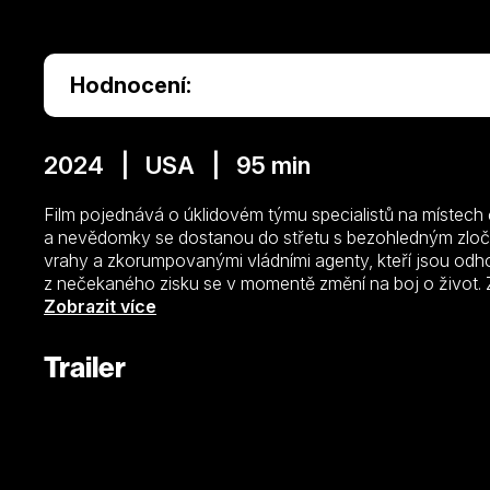
Hodnocení:
2024 | USA | 95 min
Film pojednává o úklidovém týmu specialistů na místech či
a nevědomky se dostanou do střetu s bezohledným zlo
vrahy a zkorumpovanými vládními agenty, kteří jsou odhod
z nečekaného zisku se v momentě změní na boj o život. Z
najít v sobě sílu, dovednost a myslet jako zločinci, aby by
Zobrazit více
Trailer