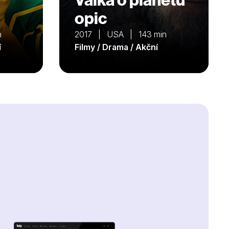
opic
n
2017 | USA | 143 min
í
Filmy / Drama / Akční