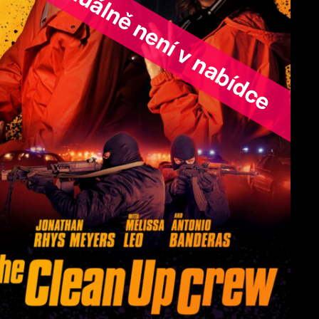
ořad aktuálně není v nabídce