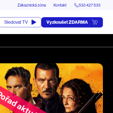
Zákaznická zóna
Kontakt
533 427 533
tevřít
Vyzkoušet ZDARMA
Sledovat TV
yhledávání