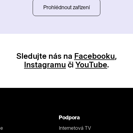
Prohlédnout zařízení
Sledujte nás na
Facebooku
,
Instagramu
či
YouTube
.
Podpora
ze
Internetová TV