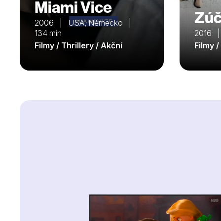
Miami Vice
Zúč
2006 | USA, Německo |
134 min
2016 |
Filmy / Thrillery / Akční
Filmy 