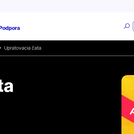
O
Podpora
v
Upratovacia čata
ta