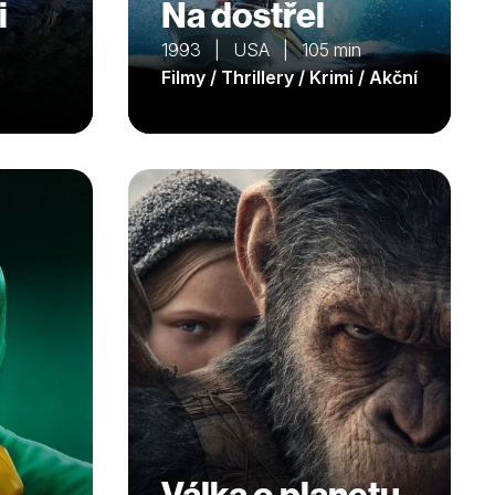
i
Na dostřel
1993 | USA | 105 min
Filmy / Thrillery / Krimi / Akční
Válka o planetu