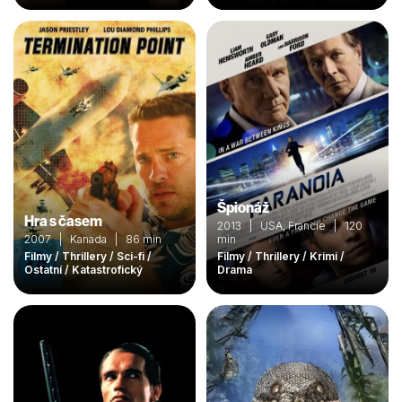
Špionáž
Hra s časem
2013 | USA, Francie | 120
2007 | Kanada | 86 min
min
Filmy / Thrillery / Sci-fi /
Filmy / Thrillery / Krimi /
Ostatní / Katastrofický
Drama