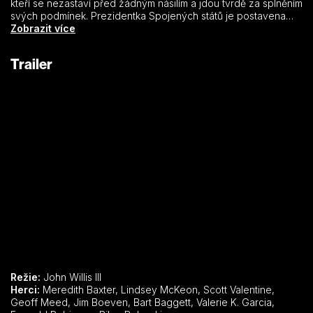
kteří se nezastaví před žádným násilím a jdou tvrdě za splněním
svých podmínek. Prezidentka Spojených států je postavena
před těžkou volbu. Unesené letadlo pilotuje její bratr, ale
Zobrazit více
zároveň je hrozbou pro stovky lidí na zemi. Bude se snažit
zachránit svého bratra nebo dá přednost bezpečnosti celé
Trailer
země
Režie:
John Willis III
Herci:
Meredith Baxter, Lindsey McKeon, Scott Valentine,
Geoff Meed, Jim Boeven, Bart Baggett, Valerie K. Garcia,