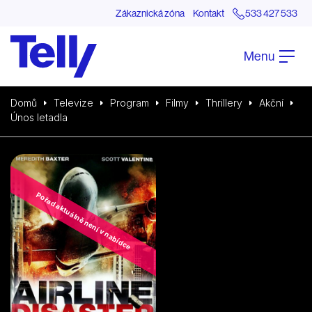
Zákaznická zóna
Kontakt
533 427 533
Menu
Domů
Televize
Program
Filmy
Thrillery
Akční
Únos letadla
Pořad aktuálně není v nabídce