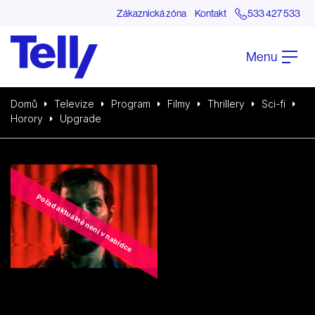
Zákaznická zóna
Kontakt
533 427 533
Menu
Domů
Televize
Program
Filmy
Thrillery
Sci-fi
Horory
Upgrade
Pořad aktuálně není v nabídce