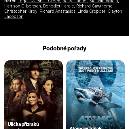
Herci:
Logan Marshall-Green
,
Betty Gabriel
,
Melanie Vallejo
,
Harrison Gilbertson
,
Benedict Hardie
,
Richard Cawthorne
,
Christopher Kirby
,
Richard Anastasios
,
Linda Cropper
,
Clayton
Jacobson
Podobné pořady
Ulička přízraků
Atomový žralok