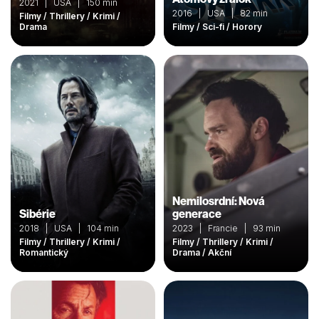
2021 | USA | 150 min
2016 | USA | 82 min
Filmy / Thrillery / Krimi /
Drama
Filmy / Sci-fi / Horory
Nemilosrdní: Nová
Sibérie
generace
2018 | USA | 104 min
2023 | Francie | 93 min
Filmy / Thrillery / Krimi /
Filmy / Thrillery / Krimi /
Romantický
Drama / Akční