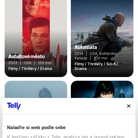
Automata
2014 | USA, Bulharsko,
Asfaltové město
Kanada | 109 min
2023 | USA | 120 min
Filmy / Thrillery / Sci-fi /
Filmy / Thrillery / Drama
Drama
Nalaďte si web podle sebe
K lepšímu zážitku z Telly, analýze dat a úpravě reklam