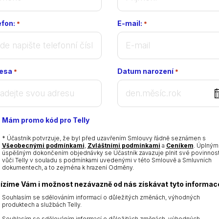
efon:
E-mail:
*
*
esa
Datum narození
*
*
DD
dot
MM
Mám promo kód pro Telly
dot
YYYY
* Účastník potvrzuje, že byl před uzavřením Smlouvy řádně seznámen s
Všeobecnými podmínkami
,
Zvláštními podmínkami
a
Ceníkem
. Úplným
úspěšným dokončením objednávky se Účastník zavazuje plnit své povinnost
vůči Telly v souladu s podmínkami uvedenými v této Smlouvě a Smluvních
dokumentech, a to zejména k hrazení Odměny.
ízíme Vám i možnost nezávazně od nás získávat tyto informac
Souhlasím se sdělováním informací o důležitých změnách, výhodných
produktech a službách Telly.
Souhlasím se sdělováním informací o důležitých změnách, výhodných