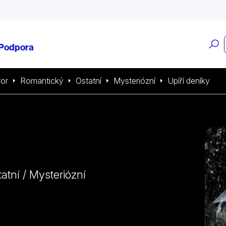
O
Podpora
v
or
Romantický
Ostatní
Mysteriózní
Upíří deníky
tatní / Mysteriózní