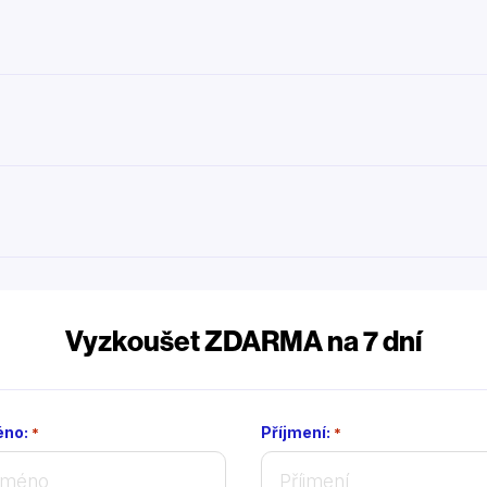
Vyzkoušet ZDARMA na 7 dní
no:
Příjmení:
*
*