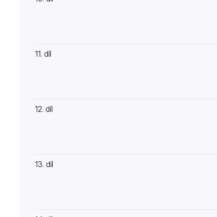
11. díl
12. díl
13. díl