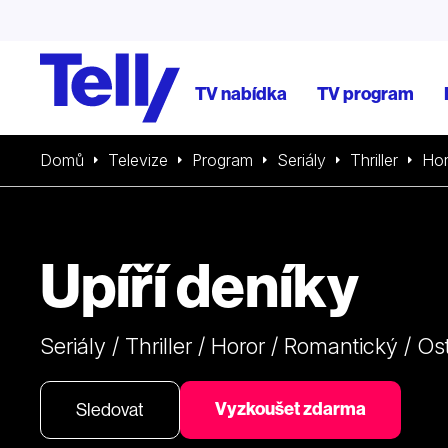
TV nabídka
TV program
Domů
Televize
Program
Seriály
Thriller
Hor
Upíří deníky
Seriály / Thriller / Horor / Romantický / Os
Vyzkoušet zdarma
Sledovat