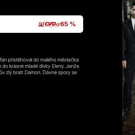
65 %
Stefan přistěhoval do malého městečka
am do krásné mladé dívky Eleny. Jenže
írův zlý bratr Damon. Dávné spory se