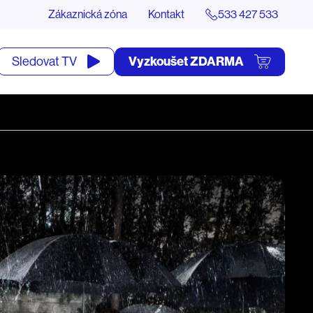
Zákaznická zóna
Kontakt
533 427 533
tevřít
Vyzkoušet ZDARMA
Sledovat TV
yhledávání