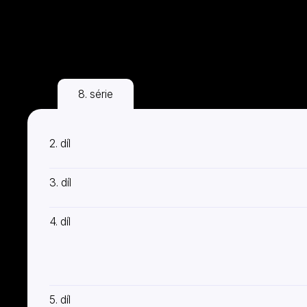
8. série
2. díl
3. díl
4. díl
5. díl