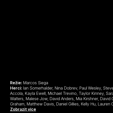
Režie:
Marcos Siega
Herci:
Ian Somerhalder, Nina Dobrev, Paul Wesley, Steven R. McQueen, Zach Roerig, Candice Accola, Kayla Ewell, Michael Trevino, Taylor Kinney, Sara Canning, Cindy Busby, Susan Walters, Malese Jow, David Anders, Mia Kirshner, David Gallagher, Shaun Sipos, B.J. Britt, Kat Graham, Matthew Davis, Daniel Gillies, Kelly Hu, Lauren Cohan, Jasmine Guy, Chris J. Johnson, Chris William Martin, Melinda Clarke, Michaela McManus, Bianca Lawson, Marguerite MacIntyre, Gabrielle Douglas, Sterling Sulieman, Bryton James, Dawn Olivieri, Robert Pralgo, Joseph Morgan, Trent Ford, Trevor Peterson, Arielle Kebbel, Courtney Ford, Randy J. Goodwin, Claire Holt, Sebastian Roché, Tiya Sircar, Colin Ferguson, Torrey DeVitto, Anna Enger, Alice Evans,
Zobrazit více