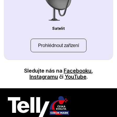
Satelit
Prohlédnout zařízení
Sledujte nás na
Facebooku
,
Instagramu
či
YouTube
.