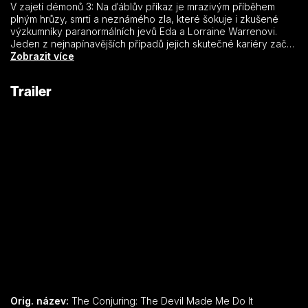
V zajetí démonů 3: Na ďáblův příkaz je mrazivým příběhem
plným hrůzy, smrti a neznámého zla, které šokuje i zkušené
výzkumníky paranormálních jevů Eda a Lorraine Warrenovi.
Jeden z nejnapínavějších případů jejich skutečné kariéry začal
bojem o duši malého chlapce a pokračoval způsobem, kterým
Zobrazit více
si ani jeden z nich nedovedl představit – historicky první
obhajobou v americké historii, kde se vrah odvolával na
Trailer
posednutí ďáblem.
Orig. název:
The Conjuring: The Devil Made Me Do It