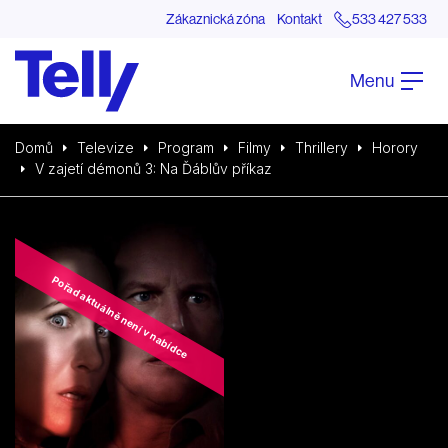
Zákaznická zóna
Kontakt
533 427 533
Menu
Domů
Televize
Program
Filmy
Thrillery
Horory
V zajetí démonů 3: Na Ďáblův příkaz
Pořad aktuálně není v nabídce