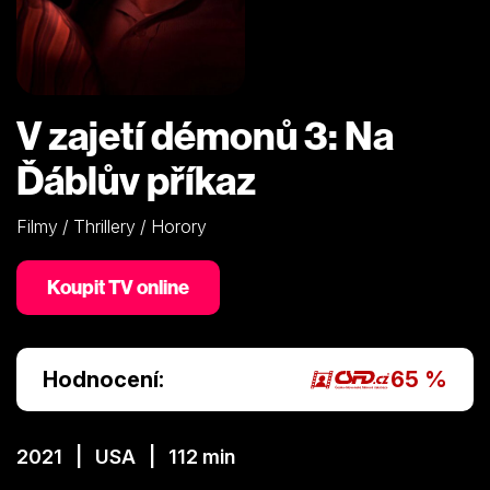
V zajetí démonů 3: Na
Ďáblův příkaz
Filmy / Thrillery / Horory
Koupit TV online
Hodnocení:
65 %
2021 | USA | 112 min