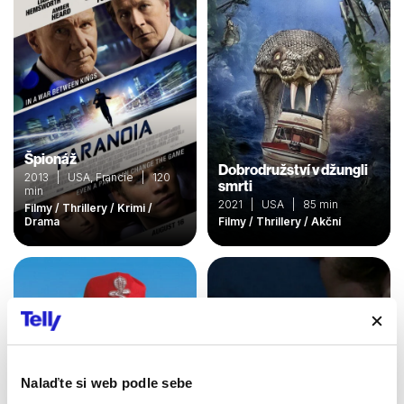
Špionáž
Dobrodružství v džungli
2013 | USA, Francie | 120
smrti
min
2021 | USA | 85 min
Filmy / Thrillery / Krimi /
Drama
Filmy / Thrillery / Akční
Nalaďte si web podle sebe