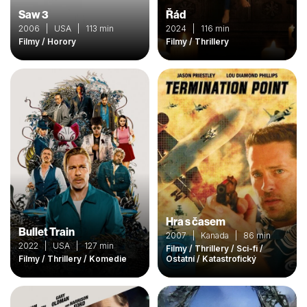
Saw 3
Řád
2006 | USA | 113 min
2024 | 116 min
Filmy / Horory
Filmy / Thrillery
Hra s časem
Bullet Train
2007 | Kanada | 86 min
2022 | USA | 127 min
Filmy / Thrillery / Sci-fi /
Filmy / Thrillery / Komedie
Ostatní / Katastrofický