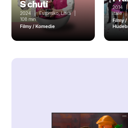
S chutí
2014 | 
2024 | Estonsko, Litva |
Itálie 
108 min
Filmy /
Filmy / Komedie
Hudeb