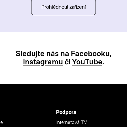
Prohlédnout zařízení
Sledujte nás na
Facebooku
,
Instagramu
či
YouTube
.
Podpora
ze
Internetová TV