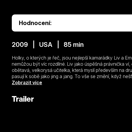
Hodnocení:
2009 | USA | 85 min
Holky, o kterých je řeč, jsou nejlepší kamarádky Liv a E
nemůžou být víc rozdílné. Liv jako úspěšná právnička ví, 
obětavá, velkorysá učitelka, která myslí především na dr
pasují k sobě jako jing a jang. To vše se změní, když ne
svatby na jejich vysněném místě na tentýž den. Vdavekc
Zobrazit více
všech mazaných prostředků, aby té druhé její velký den p
přátelství spěje ke smutnému konci.
Trailer