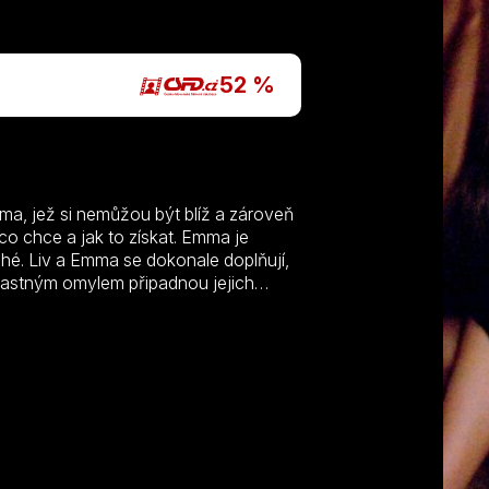
P
52 %
mma, jež si nemůžou být blíž a zároveň
co chce a jak to získat. Emma je
uhé. Liv a Emma se dokonale doplňují,
šťastným omylem připadnou jejich
htivé nevěsty jsou rozhodnuty použít
řekazily. Zdá se, že jedno dlouholeté