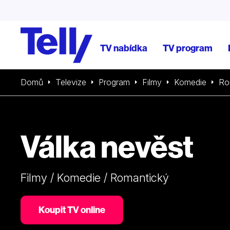
TV nabídka
TV program
Domů
Televize
Program
Filmy
Komedie
Ro
Válka nevěst
Filmy / Komedie / Romantický
Koupit TV online