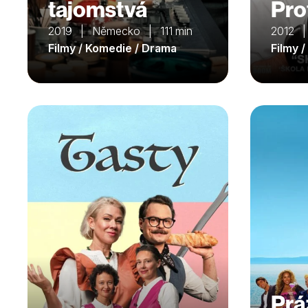
tajomstvá
Pro
2019 | Německo | 111 min
2012 |
Filmy / Komedie / Drama
Filmy 
Prá