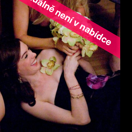
ořad aktuálně není v nabídce