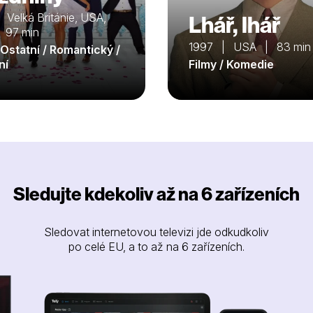
Velká Británie, USA,
Lhář, lhář
| 97 min
1997 | USA | 83 min
 Ostatní / Romantický /
ní
Filmy / Komedie
Sledujte kdekoliv až na 6 zařízeních
Sledovat internetovou televizi jde odkudkoliv
po celé EU, a to až na 6 zařízeních.