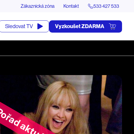
Zákaznická zóna
Kontakt
533 427 533
tevřít
Vyzkoušet ZDARMA
Sledovat TV
yhledávání