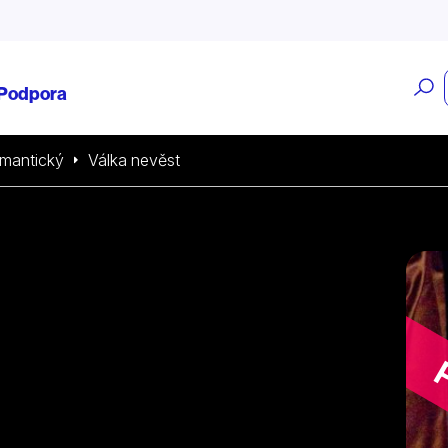
O
Podpora
v
mantický
Válka nevěst