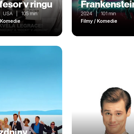
fesor v ringu
Frankenstei
 USA | 105 min
2024 | 101 min
/ Komedie
Filmy / Komedie
zdniny