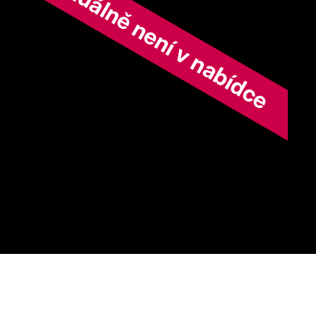
ořad aktuálně není v nabídce