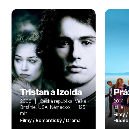
Tristan a Izolda
Prá
2006 | Česká republika, Velká
2014 | 
Británie, USA, Německo | 125
Itálie 
min
Filmy /
Filmy / Romantický / Drama
Hudeb