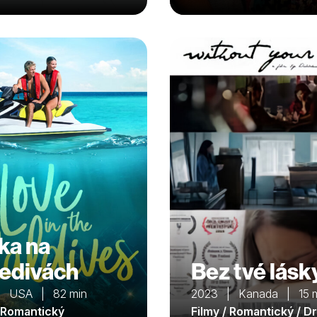
ka na
edivách
Bez tvé lásk
| USA | 82 min
2023 | Kanada | 15 
/ Romantický
Filmy / Romantický / D