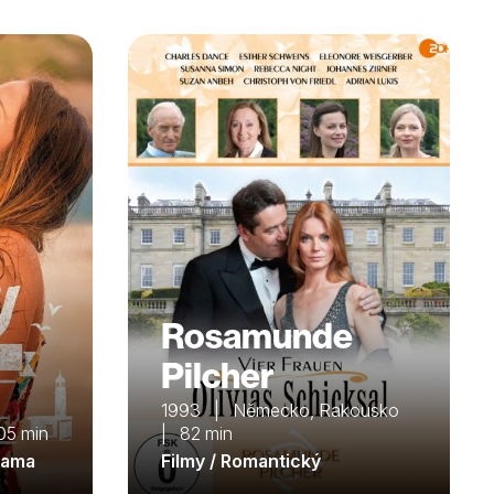
Rosamunde
Pilcher
1993 | Německo, Rakousko
05 min
| 82 min
rama
Filmy / Romantický