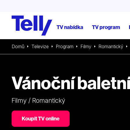
TV nabídka
TV program
Domů
Televize
Program
Filmy
Romantický
Vánoční baletn
Filmy / Romantický
Koupit TV online