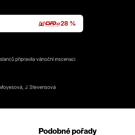
P
28 %
lanců připravila vánoční inscenaci
B. Underwoodová, J. Stoddard, D. Cousoová, M. Moyesová, J. Stevensová
Podobné pořady