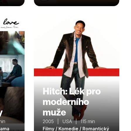
Hitch: Lék pro
moderního
y
muže
min
2005 | USA | 115 min
rama
Filmy / Komedie / Romantický