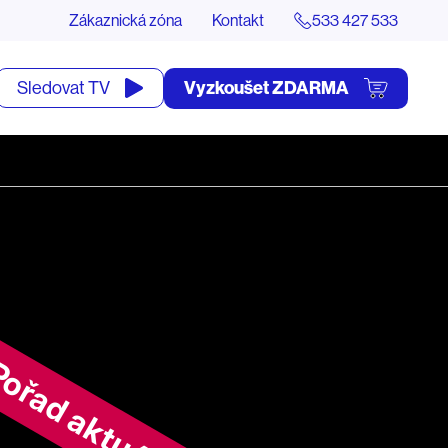
Zákaznická zóna
Kontakt
533 427 533
tevřít
Vyzkoušet ZDARMA
Sledovat TV
yhledávání