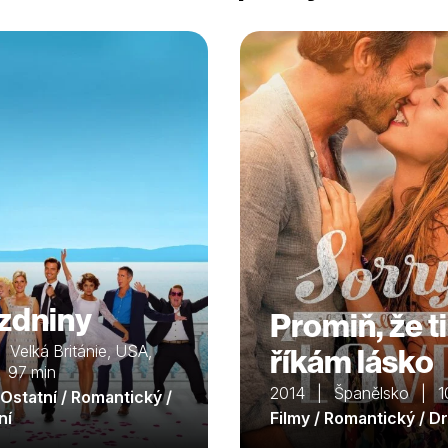
zdniny
Promiň, že ti
Velká Británie, USA,
říkám lásko
| 97 min
2014 | Španělsko | 1
 Ostatní / Romantický /
ní
Filmy / Romantický / D