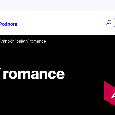
O
Podpora
v
Vánoční baletní romance
í romance