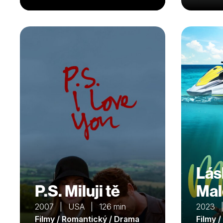
Lás
P.S. Miluji tě
Mal
2007 | USA | 126 min
2023 
Filmy / Romantický / Drama
Filmy 