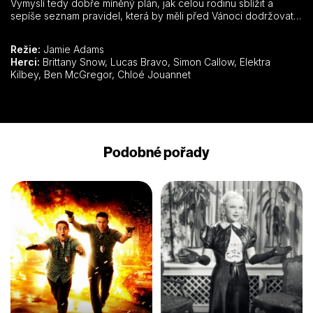
Vymyslí tedy dobře míněný plán, jak celou rodinu sblížit a
sepíše seznam pravidel, která by měli před Vánoci dodržovat,
ale aby to vypadalo, že je psala její zesnulá tchyně.
Režie:
Jamie Adams
Herci:
Brittany Snow, Lucas Bravo, Simon Callow, Elektra
Kilbey, Ben McGregor, Chloé Jouannet
Podobné pořady