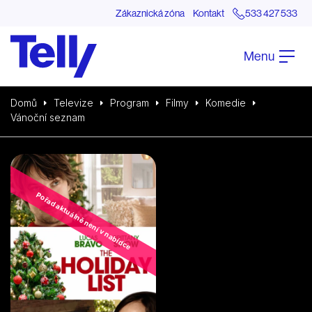
Zákaznická zóna
Kontakt
533 427 533
Menu
Domů
Televize
Program
Filmy
Komedie
Vánoční seznam
Pořad aktuálně není v nabídce