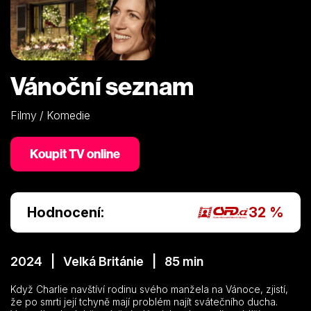
Vánoční seznam
Filmy / Komedie
Koupit TV online
Hodnocení:
32 %
2024 | Velká Británie | 85 min
Když Charlie navštíví rodinu svého manžela na Vánoce, zjistí,
že po smrti její tchyně mají problém najít svátečního ducha.