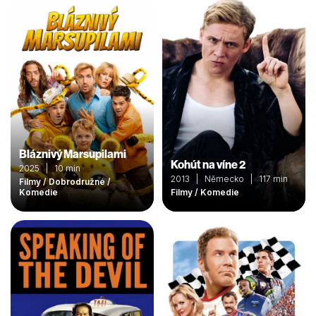
Bláznivý Marsupilami
Kohút na víne 2
2025 | 10 min
2013 | Německo | 117 min
Filmy / Dobrodružné /
Komedie
Filmy / Komedie