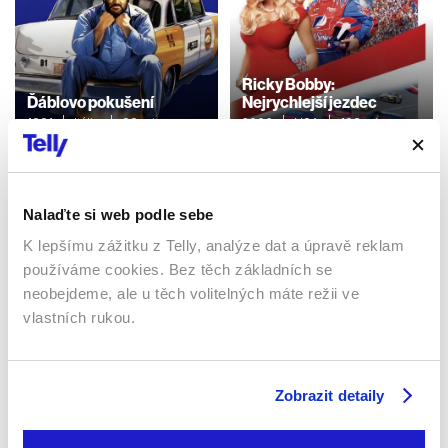
Ricky Bobby:
Ďáblovo pokušení
Nejrychlejší jezdec
1991 | Itálie | 99 min
2006 | USA | 108 min
Filmy / Komedie / Akční
Filmy / Komedie
Nalaďte si web podle sebe
Sledujte kdekoliv až na 6 zařízeních
K lepšímu zážitku z Telly, analýze dat a úpravě reklam
používáme cookies. Bez těch základních se
Sledovat internetovou televizi jde odkudkoliv
neobejdeme, ale u těch volitelných máte režii ve
po celé EU, a to až na 6 zařízeních.
vlastních rukou.
Zobrazit detaily