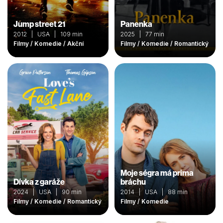
Jump street 21
Panenka
2012 | USA | 109 min
2025 | 77 min
Filmy / Komedie / Akční
Filmy / Komedie / Romantický
Moje ségra má prima
Dívka z garáže
bráchu
2024 | USA | 90 min
2014 | USA | 88 min
Filmy / Komedie / Romantický
Filmy / Komedie