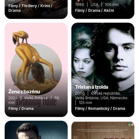
1986 | USA | 106 min
Filmy / Thrillery / Krimi /
Drama
Filmy / Drama / Akční
Tristan a Izolda
Žena z bazénu
2006 | Česká republika,
2024 | Velká Británie | 99
Velká Británie, USA, Německo
min
| 125 min
Filmy / Drama
Filmy / Romantický / Drama