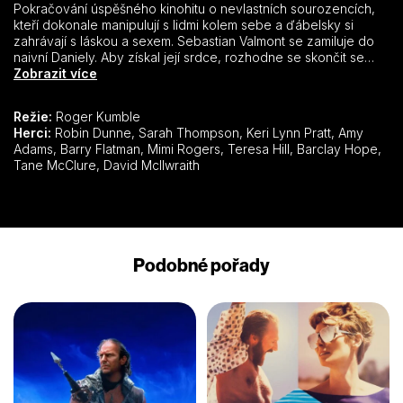
Pokračování úspěšného kinohitu o nevlastních sourozencích,
kteří dokonale manipulují s lidmi kolem sebe a ďábelsky si
zahrávají s láskou a sexem. Sebastian Valmont se zamiluje do
naivní Daniely. Aby získal její srdce, rozhodne se skončit se
svým nevázaným životem. Jeho zhýralé sestře Kathryn se ale
Zobrazit více
vůbec nezamlouvá, že dal přednost naivní dívce. Doufá, že
vše překazí, když Sebastianovi nabídne dvakrát tolik vášně a
Režie:
Roger Kumble
sexu.
Herci:
Robin Dunne, Sarah Thompson, Keri Lynn Pratt, Amy
Adams, Barry Flatman, Mimi Rogers, Teresa Hill, Barclay Hope,
Tane McClure, David McIlwraith
Podobné pořady