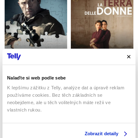
Zúčtování
Země žen
2016 | USA | 128 min
2023 | Itálie | 104 min
Filmy / Drama / Akční
Filmy / Drama
Nalaďte si web podle sebe
K lepšímu zážitku z Telly, analýze dat a úpravě reklam
používáme cookies. Bez těch základních se
Sledujte kdekoliv až na 6 zařízeních
neobejdeme, ale u těch volitelných máte režii ve
vlastních rukou.
Sledovat internetovou televizi jde odkudkoliv
po celé EU, a to až na 6 zařízeních.
Zobrazit detaily