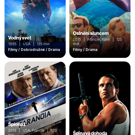
Oslněni sluncem
Vodný svet
2015 | Francie, Itálie | 125
1995 | USA | 135 min
min
Filmy / Dobrodružné / Drama
Filmy / Drama
Špionáž
2013 | USA, Francie | 120
Špinavá dohoda
min