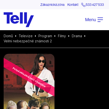
Zákaznická zóna
Kontakt
533 427 533
Menu
Domů
Televize
Program
Filmy
Drama
Velmi nebezpečné známosti 2
Pořad aktuálně není v nabídce