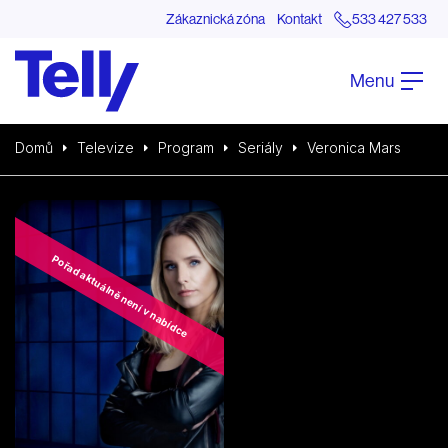
Zákaznická zóna
Kontakt
533 427 533
Menu
Domů
Televize
Program
Seriály
Veronica Mars
Pořad aktuálně není v nabídce