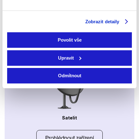
Xbox app
Zobrazit detaily
Povolit vše
Apple TV aplikace
Set-top boxy Arris
Upravit
Odmítnout
Satelit
Prohlédnout zařízení