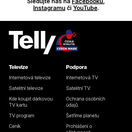
Sledujte nás na
Facebooku
,
Instagramu
či
YouTube
.
Televize
Podpora
Internetová televize
Internetová TV
Satelitní televize
Satelitní TV
Kde koupit dárkovou
Ochrana osobních
TV kartu
údajů
TV program
Šetříme planetu
Ceník
Prohlášení o