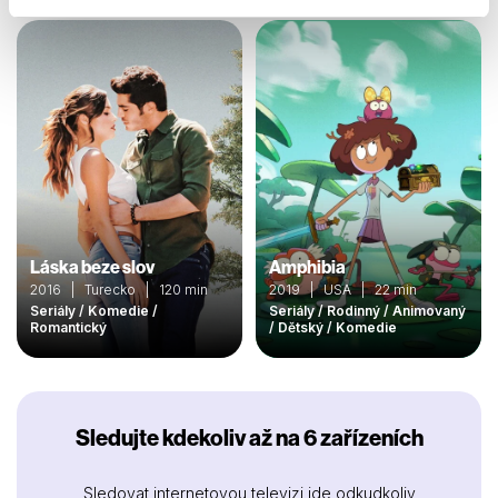
Láska beze slov
Amphibia
2016 | Turecko | 120 min
2019 | USA | 22 min
Seriály / Komedie /
Seriály / Rodinný / Animovaný
Romantický
/ Dětský / Komedie
Sledujte kdekoliv až na 6 zařízeních
Sledovat internetovou televizi jde odkudkoliv