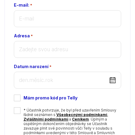
E-mail:
*
Adresa
*
Datum narození
*
DD
dot
MM
Mám promo kód pro Telly
dot
YYYY
*
* Účastník potvrzuje, že byl před uzavřením Smlouvy
řádně seznámen s
Všeobecnými podmínkami
,
Zvláštními podmínkami
a
Ceníkem
. Úplným a
úspěšným dokončením objednávky se Účastník
zavazuje plnit své povinnosti vůči Telly v souladu s
podmínkami uvedenými v této Smlouvě a Smluvních