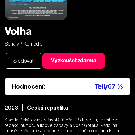
Volha
Seriály / Komedie
Vyzkoušet zdarma
Sledovat
Hodnocení:
67 %
2023 | Česká republika
Standa Pekárek má v životě tři přání: řídit volhu, jezdit pro
redakci humoru a lidové zábavy a vozit Goťáka. Pětidílná
minisérie Volha je adaptace stejnojmenného románu Karla