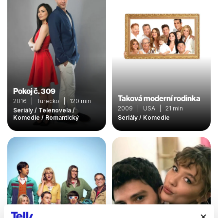
Pokoj č. 309
Taková moderní rodinka
2016 | Turecko | 120 min
2009 | USA | 21 min
Seriály / Telenovela /
Komedie / Romantický
Seriály / Komedie