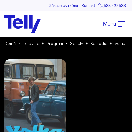
Zákaznická zóna
Kontakt
533 427 533
Menu
Domů
Televize
Program
Seriály
Komedie
Volha