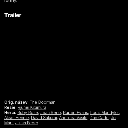
rodiny.
Trailer
Orig. název:
The Doorman
Režie:
Rjúhei Kitamura
Herci:
Ruby Rose
,
Jean Reno
,
Rupert Evans
,
Louis Mandylor
,
Aksel Hennie
,
David Sakurai
,
Andreea Vasile
,
Dan Cade
,
Jo
Marr
,
Julian Feder