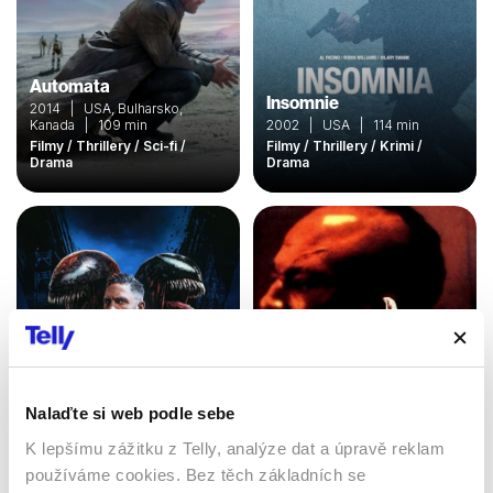
Automata
Insomnie
2014 | USA, Bulharsko,
Kanada | 109 min
2002 | USA | 114 min
Filmy / Thrillery / Sci-fi /
Filmy / Thrillery / Krimi /
Drama
Drama
Nalaďte si web podle sebe
Venom 2: Carnage
K lepšímu zážitku z Telly, analýze dat a úpravě reklam
Kickboxer 4: Agresor
přichází
používáme cookies. Bez těch základních se
1994 | USA | 90 min
2021 | USA | 97 min