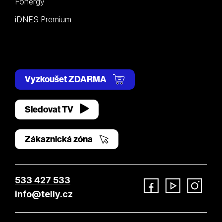
Fonergy
iDNES Premium
Vyzkoušet ZDARMA
Sledovat TV
Zákaznická zóna
533 427 533
info@telly.cz
Facebook
YouTube
Instagram