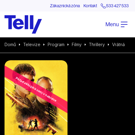
Zákaznická zóna
Kontakt
533 427 533
Menu
Domů
Televize
Program
Filmy
Thrillery
Vrátná
Pořad aktuálně není v nabídce