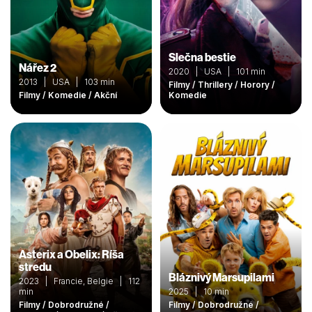
Slečna bestie
Nářez 2
2020 | USA | 101 min
2013 | USA | 103 min
Filmy / Thrillery / Horory /
Filmy / Komedie / Akční
Komedie
Asterix a Obelix: Ríša
stredu
Bláznivý Marsupilami
2023 | Francie, Belgie | 112
min
2025 | 10 min
Filmy / Dobrodružné /
Filmy / Dobrodružné /