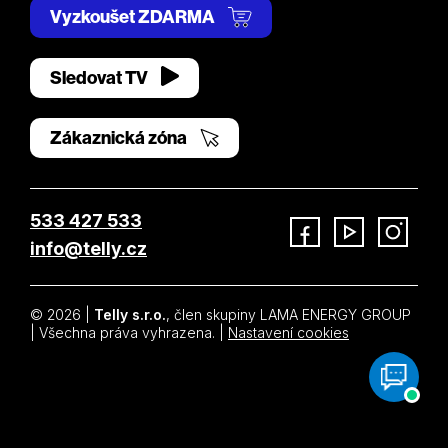
Vyzkoušet ZDARMA
Sledovat TV
Zákaznická zóna
533 427 533
info@telly.cz
Facebook
YouTube
Instagram
© 2026 |
Telly s.r.o.
, člen skupiny LAMA ENERGY GROUP
| Všechna práva vyhrazena. |
Nastavení cookies