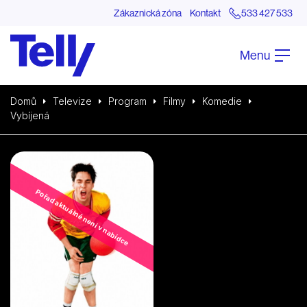
Zákaznická zóna
Kontakt
533 427 533
Menu
Domů
Televize
Program
Filmy
Komedie
Vybíjená
Pořad aktuálně není v nabídce