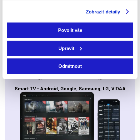
Sledovat internetovou televizi jde odkudkoliv
Zobrazit detaily
po celé EU, a to až na 6 zařízeních.
Povolit vše
Upravit
Odmítnout
Smart TV - Android, Google, Samsung, LG, VIDAA