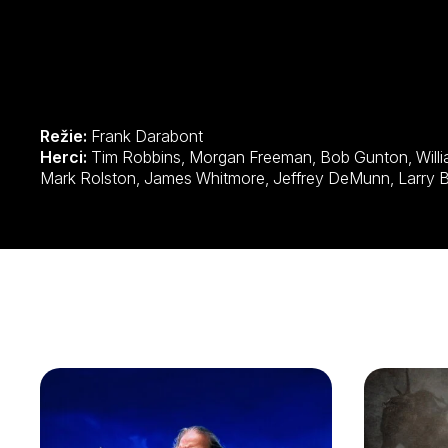
Režie:
Frank Darabont
Herci:
Tim Robbins, Morgan Freeman, Bob Gunton, William Sadler, Clancy Brown, Gil Bellows,
Mark Rolston, James Whi