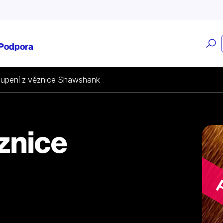
O
Podpora
v
upení z věznice Shawshank
znice