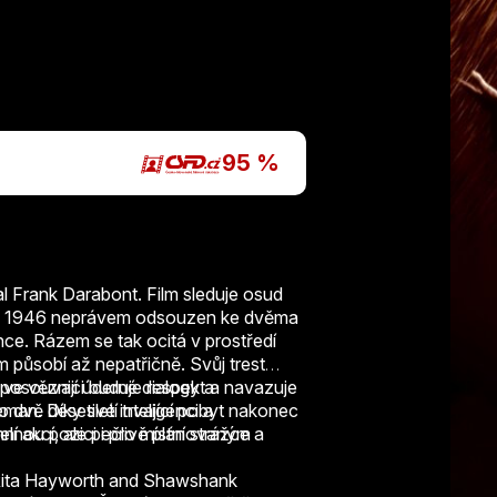
P
95 %
l Frank Darabont. Film sleduje osud
oce 1946 neprávem odsouzen ke dvěma
nce. Rázem se tak ocitá v prostředí
působí až nepatřičně. Svůj trest
 ve věznici buduje respekt a navazuje
 posouvají úderné dialogy a
man. Díky své inteligenci a
dvě desetiletí trvající pobyt nakonec
ou pozici i pro místní strážce a
nní akcí, ale pečlivě plánovaným
 Rita Hayworth and Shawshank