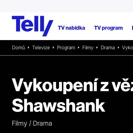
TV nabídka
TV program
Domů
Televize
Program
Filmy
Drama
Vyko
Vykoupení z vě
Shawshank
Filmy / Drama