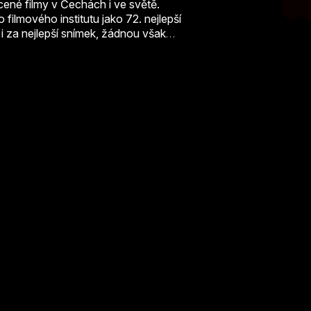
ené filmy v Čechách i ve světě.
ilmového institutu jako 72. nejlepší
i za nejlepší snímek, žádnou však
e ale potřeba připomenout, že film byl
 Fiction, a měl tak silnou konkurenci.