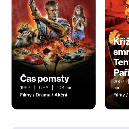
Kři
smrt
Ten
Paří
Čas pomsty
2007 
1993 | USA | 108 min
min
Filmy / Drama / Akční
Filmy 