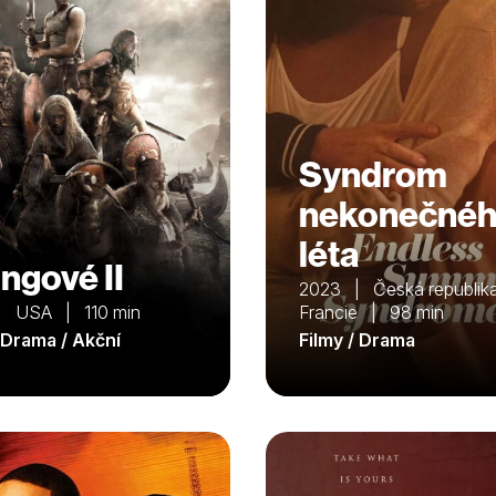
Syndrom
nekonečné
léta
ingové II
2023 | Česká republika
| USA | 110 min
Francie | 98 min
/ Drama / Akční
Filmy / Drama