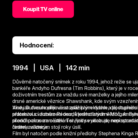
Koupit TV online
Hodnocení:
1994 | USA | 142 min
Důvěrně natočený snímek z roku 1994, jehož režie se uja
bankéře Andyho Dufresna (Tim Robbins), který je v r
doživotním trestům za vraždu své manželky a jejího mile
drsné americké věznice Shawshank, kde svým vzezřením 
Andy Dufresne přijímá se zdánlivým klidem a postupně si
Více jak dvouhodinová stopáž plyne rychle, děj dopředu
přátelství s vězněm Redem, kterého ztvárnil Morgan Free
srdcervoucí zobrazení osudů jednotlivých vězňů. Andyho 
předchozímu zaměstnání si Andy vydobude nepostradateln
skončí pokusem o útěk. Ten, jak se ukazuje, není spontá
ředitele věznice.
činem, za kterým stojí roky úsilí.
Film byl natočen podle knižní předlohy Stephena Kinga