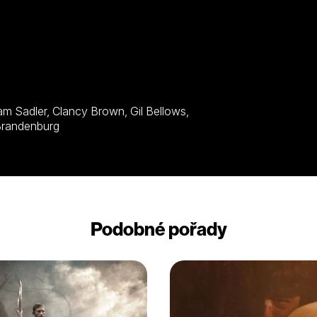
tmore, Jeffrey DeMunn, Larry Brandenburg
Podobné pořady