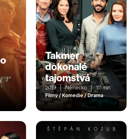
Takmer
ho
dokonalé
tajomstvá
,
2019 | Německo | 111 min
Filmy / Komedie / Drama