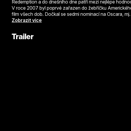
Redemption a do dnešního dne patří mezi nejlépe hodnoc
V roce 2007 byl poprvé zařazen do žebříčku Amerického f
film všech dob. Dočkal se sedmi nominací na Oscara, mj. 
neproměnil. To se může po zhlédnutí zdát neuvěřitelné, j
Zobrazit více
uveden ve stejný rok jako snímky Forrest Gump nebo Pulp
Trailer