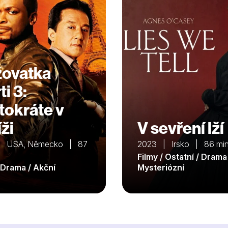
žovatka
i 3:
tokráte v
ži
V sevření lží
| USA, Německo | 87
2023 | Irsko | 86 mi
Filmy / Ostatní / Drama
/ Drama / Akční
Mysteriózní