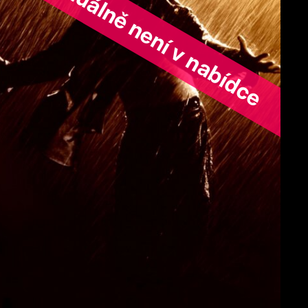
ořad aktuálně není v nabídce