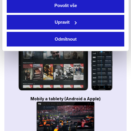
Povolit vše
Upravit
Smart TV - Android, Google, Samsung, LG, VIDAA
Odmítnout
Mobily a tablety (Android a Apple)