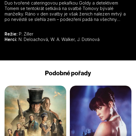
Duo tvořené cateringovou pekařkou Goldy a detektivem
Tomem se tentokrát setkává na svatbě Tomovy bývalé
manželky. Ráno v den svatby je však ženich nalezen mrtvý a
po nevěstě se slehla zem – podezření padá na všechny
přítomné, včetně samotného detektiva…
Režie:
P. Ziller
Herci:
N. Deloachová, W. A. Walker, J. Dotinová
Podobné pořady