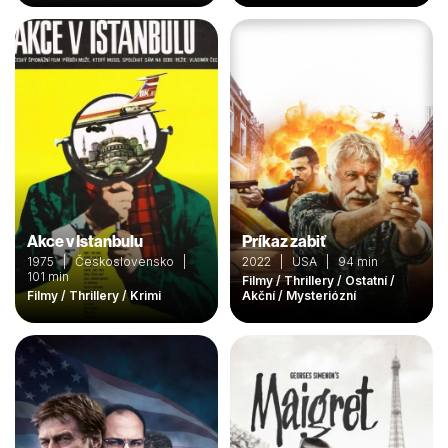
Akce v Istanbulu
Príkaz zabiť
1975 | Československo |
2022 | USA | 94 min
101 min
Filmy / Thrillery / Ostatní /
Filmy / Thrillery / Krimi
Akční / Mysteriózní