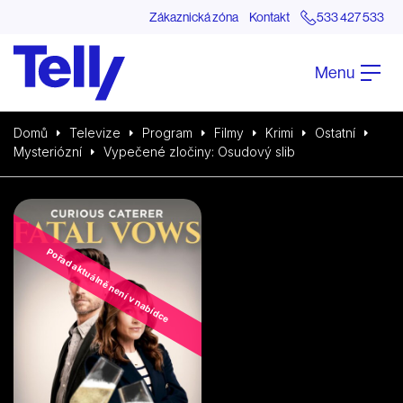
Zákaznická zóna
Kontakt
533 427 533
Menu
Domů
Televize
Program
Filmy
Krimi
Ostatní
Mysteriózní
Vypečené zločiny: Osudový slib
Pořad aktuálně není v nabídce