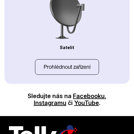
Satelit
Prohlédnout zařízení
Sledujte nás na
Facebooku
,
Instagramu
či
YouTube
.