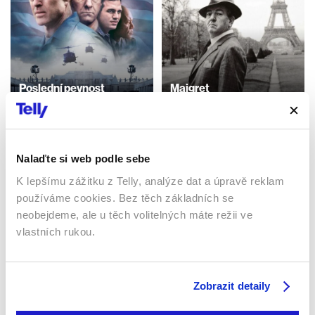
Poslední pevnost
Maigret
2001 | USA | 123 min
2017 | 120 min
Filmy / Thrillery / Krimi / Akční
Filmy / Seriály / Krimi
Nalaďte si web podle sebe
K lepšímu zážitku z Telly, analýze dat a úpravě reklam
Sledujte kdekoliv až na 6 zařízeních
používáme cookies. Bez těch základních se
neobejdeme, ale u těch volitelných máte režii ve
Sledovat internetovou televizi jde odkudkoliv
vlastních rukou.
po celé EU, a to až na 6 zařízeních.
Zobrazit detaily