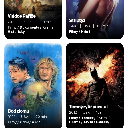
Vládce Paříže
Striptýz
2018 | Francie | 110 min
1996 | USA | 115 min
Filmy / Dokumenty / Krimi /
Historický
Filmy / Krimi
Temný rytíř povstal
Bod zlomu
2012 | USA | 158 min
1991 | USA | 120 min
Filmy / Thrillery / Krimi /
Filmy / Krimi / Akční
Drama / Akční / Fantasy