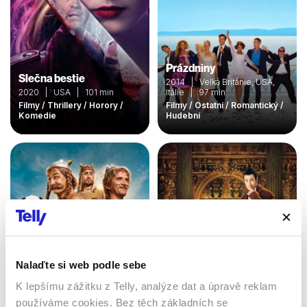
Prázdniny
Slečna bestie
2014 | Velká Británie, USA,
2020 | USA | 101 min
Itálie | 97 min
Filmy / Thrillery / Horory /
Filmy / Ostatní / Romantický /
Komedie
Hudební
Nalaďte si web podle sebe
Asterix a Obelix: Ríša
stredu
K lepšímu zážitku z Telly, analýze dat a úpravě reklam
2023 | Francie, Belgie | 112
používáme cookies. Bez těch základních se
Náhodný milionář