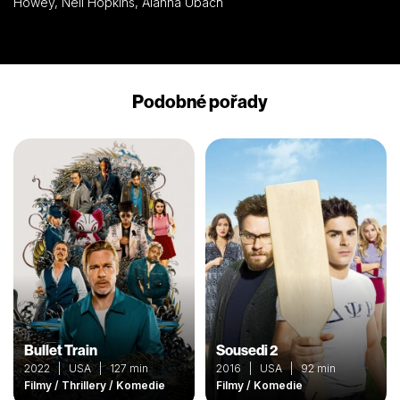
Howey, Neil Hopkins, Alanna Ubach
Podobné pořady
Bullet Train
Sousedi 2
2022 | USA | 127 min
2016 | USA | 92 min
Filmy / Thrillery / Komedie
Filmy / Komedie