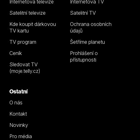
Internetová televize
Internetová TV
Satelitní televize
Satelitní TV
Kde koupit dárkovou
Ochrana osobních
TV kartu
údajů
TV program
Šetříme planetu
Ceník
Prohlášení o
přístupnosti
Sledovat TV
(moje.telly.cz)
Ostatní
O nás
Kontakt
Novinky
Pro média