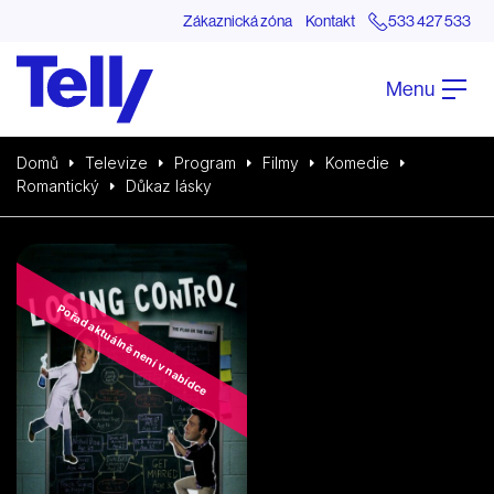
Zákaznická zóna
Kontakt
533 427 533
Menu
Domů
Televize
Program
Filmy
Komedie
Romantický
Důkaz lásky
Pořad aktuálně není v nabídce