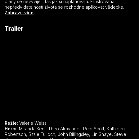
plány se nevyvíjejí, tak jak si naplánovala. Frustrovaná
nepředvídatelností života se rozhodne aplikovat vědecké
principy na svůj dosavadní milostný život. Samantha se vydá na
Zobrazit více
cestu plnou divokých dobrodružství a nečekaných zážitků.
Cesta jí nakonec dovede k pochopení, že nic není předem
Trailer
dáno, že důležitější než místo, kde zakotvíme, je cesta po
které se vydáme a kam dojdeme, necháme osudu…
Režie:
Valerie Weiss
Herci:
Miranda Kent, Theo Alexander, Reid Scott, Kathleen
Robertson, Bitsie Tulloch, John Billingsley, Lin Shaye, Steve