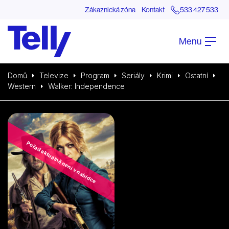
Zákaznická zóna
Kontakt
533 427 533
Menu
Domů
Televize
Program
Seriály
Krimi
Ostatní
Western
Walker: Independence
Pořad aktuálně není v nabídce