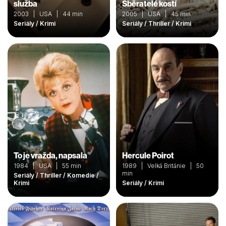
služba
Sběratelé kostí
2003 | USA | 44 min
2005 | USA | 45 min
Seriály / Krimi
Seriály / Thriller / Krimi
To je vražda, napsala
Hercule Poirot
1984 | USA | 55 min
1989 | Velká Británie | 50
min
Seriály / Thriller / Komedie /
Krimi
Seriály / Krimi