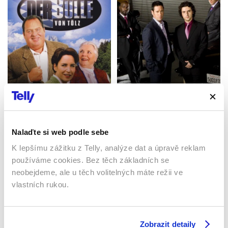
Big Ben
Vražedná čísla
1996 | Německo | 95 min
2005 | USA | 43 min
Seriály / Thriller / Krimi
Seriály / Thriller / Krimi
Nalaďte si web podle sebe
K lepšímu zážitku z Telly, analýze dat a úpravě reklam
používáme cookies. Bez těch základních se
Sledujte kdekoliv až na 6 zařízeních
neobejdeme, ale u těch volitelných máte režii ve
vlastních rukou.
Sledovat internetovou televizi jde odkudkoliv
po celé EU, a to až na 6 zařízeních.
Zobrazit detaily