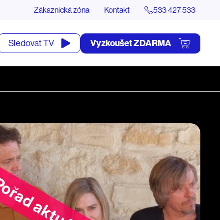
Zákaznická zóna
Kontakt
533 427 533
tevřít
Vyzkoušet ZDARMA
Sledovat TV
yhledávání