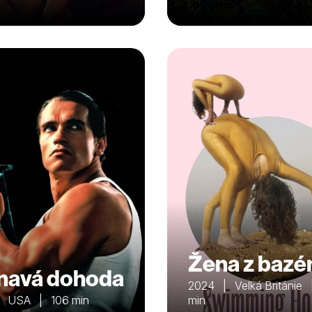
Žena z bazé
navá dohoda
2024 | Velká Británie
| USA | 106 min
min