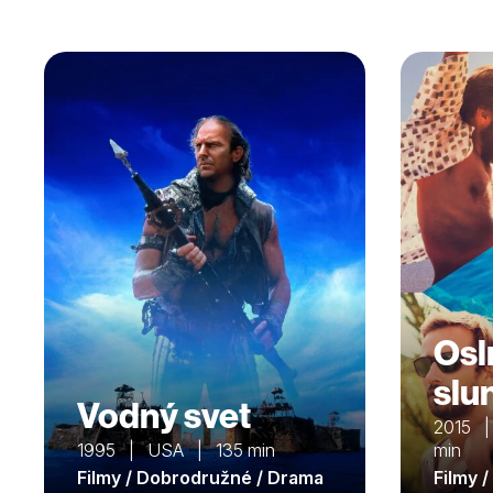
Osl
slu
Vodný svet
2015 | 
1995 | USA | 135 min
min
Filmy / Dobrodružné / Drama
Filmy 