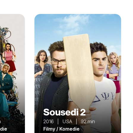
Sousedi 2
n
2016 | USA | 92 min
edie
Filmy / Komedie