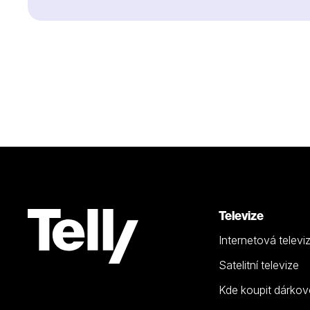
Televize
Internetová televi
Satelitní televize
Kde koupit dárkov