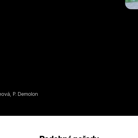
Z. Breitmanová, P. Elbé, M. Bernierová, M.-J. Crozeová, P. Demolon