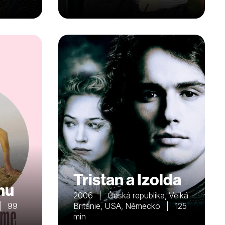
Tristan a Izolda
nu
2006 | Česká republika, Velká
 | 99
Británie, USA, Německo | 125
min