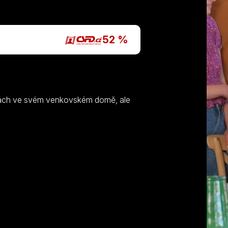
P
52 %
ninách ve svém venkovském domě, ale