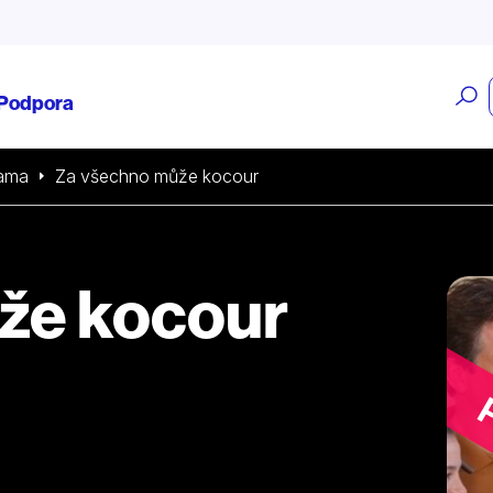
O
Podpora
v
ama
Za všechno může kocour
že kocour