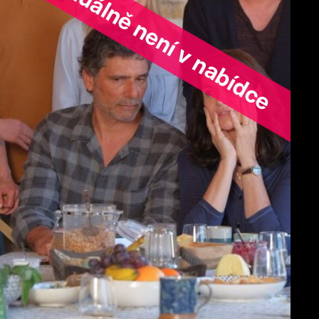
ořad aktuálně není v nabídce