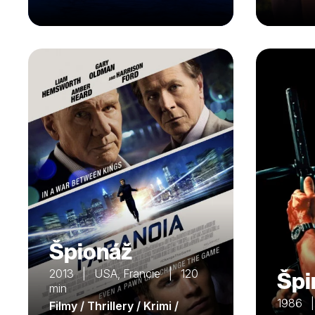
Špionáž
2013 | USA, Francie | 120
Špi
min
1986 
Filmy / Thrillery / Krimi /