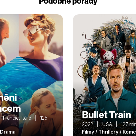
Podobné pořady
něni
ncem
Bullet Train
Francie, Itálie | 125
2022 | USA | 127 mi
/ Drama
Filmy / Thrillery / Kom