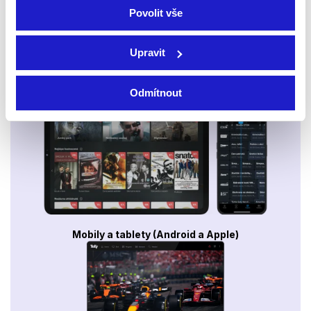
Povolit vše
Upravit
Smart TV - Android, Google, Samsung, LG, VIDAA
Odmítnout
Mobily a tablety (Android a Apple)