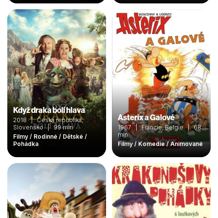
Když draka bolí hlava
Asterix a Galové
2018 | Česká republika,
Slovensko | 99 min
1967 | Francie, Belgie | 68
min
Filmy / Rodinné / Dětské /
Pohádka
Filmy / Komedie / Animované