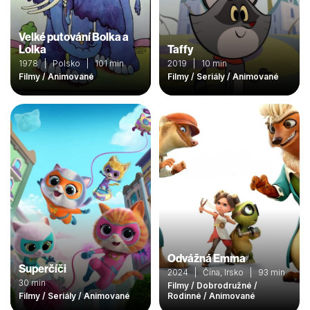
Velké putování Bolka a
Lolka
Taffy
1978 | Polsko | 101 min
2019 | 10 min
Filmy / Animované
Filmy / Seriály / Animované
Odvážná Emma
Superčíči
2024 | Čína, Irsko | 93 min
30 min
Filmy / Dobrodružné /
Filmy / Seriály / Animované
Rodinné / Animované