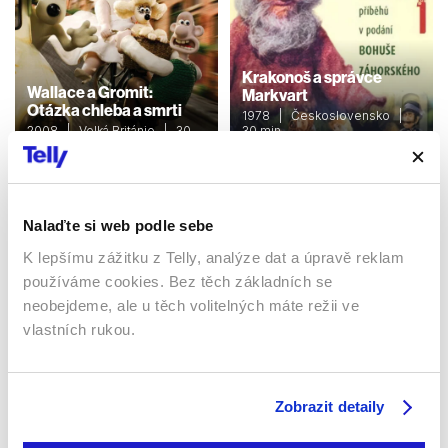
Krakonoš a správce
Wallace a Gromit:
Markvart
Otázka chleba a smrti
1978 | Československo |
2008 | Velká Británie | 30
30 min
min
Filmy / Rodinné / Dětské /
Filmy / Animované
Pohádka
Nalaďte si web podle sebe
K lepšímu zážitku z Telly, analýze dat a úpravě reklam
Sledujte kdekoliv až na 6 zařízeních
používáme cookies. Bez těch základních se
neobejdeme, ale u těch volitelných máte režii ve
Sledovat internetovou televizi jde odkudkoliv
vlastních rukou.
po celé EU, a to až na 6 zařízeních.
Zobrazit detaily