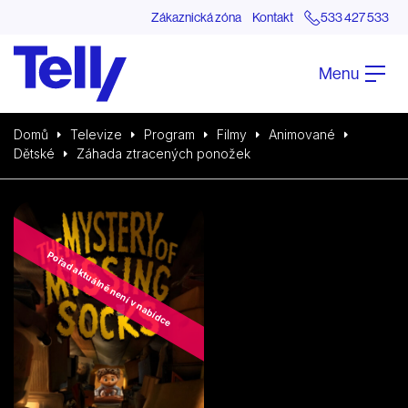
Zákaznická zóna
Kontakt
533 427 533
Menu
Domů
Televize
Program
Filmy
Animované
Dětské
Záhada ztracených ponožek
Pořad aktuálně není v nabídce