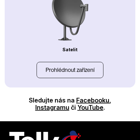
Satelit
Prohlédnout zařízení
Sledujte nás na
Facebooku
,
Instagramu
či
YouTube
.