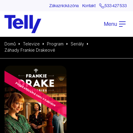
Zákaznická zóna
Kontakt
533 427 533
Menu
Domů
Televize
Program
Seriály
Záhady Frankie Drakeové
Pořad aktuálně není v nabídce