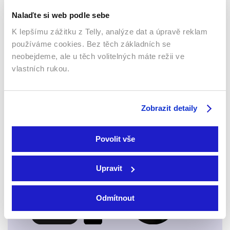
Nalaďte si web podle sebe
K lepšímu zážitku z Telly, analýze dat a úpravě reklam
používáme cookies. Bez těch základních se
neobejdeme, ale u těch volitelných máte režii ve
vlastních rukou.
Webový prohlížeč
Zobrazit detaily
Povolit vše
Xbox app
Upravit
Odmítnout