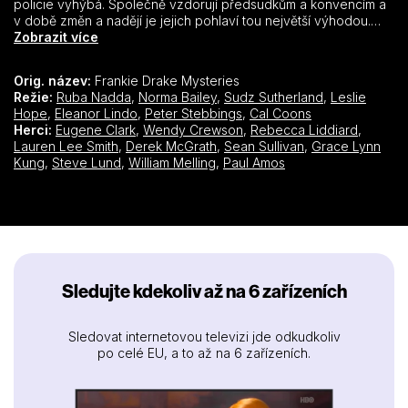
policie vyhýbá. Společně vzdorují předsudkům a konvencím a
v době změn a nadějí je jejich pohlaví tou největší výhodou.
Tyto vyšetřovatelky se nezaleknou případů ze všech sfér
Zobrazit více
Toronta, od církevních sborů, koupajících se krásek po raný
filmový průmysl a soukromé večírky společenské smetánky.
Orig. název:
Frankie Drake Mysteries
Nebojácné dobrodružky Frankie a Trudy se dostávají do
Režie:
Ruba Nadda
,
Norma Bailey
,
Sudz Sutherland
,
Leslie
všemožných potíží, z nichž však vždy naleznou cestu ven.
Hope
,
Eleanor Lindo
,
Peter Stebbings
,
Cal Coons
Jsou to vyšetřovatelky nového světa. Je na ně ale tento svět
Herci:
Eugene Clark
,
Wendy Crewson
,
Rebecca Liddiard
,
připraven?
Lauren Lee Smith
,
Derek McGrath
,
Sean Sullivan
,
Grace Lynn
Kung
,
Steve Lund
,
William Melling
,
Paul Amos
Sledujte kdekoliv až na 6 zařízeních
Sledovat internetovou televizi jde odkudkoliv
po celé EU, a to až na 6 zařízeních.