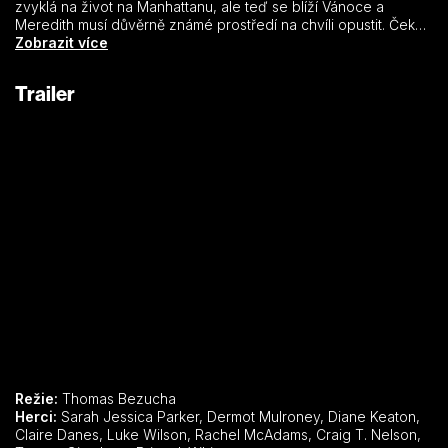
zvyklá na život na Manhattanu, ale teď se blíží Vánoce a
Meredith musí důvěrně známé prostředí na chvíli opustit. Čeká ji
totiž návštěva u rodiny jejího přítele Everetta Stona. Stoneovi
Zobrazit více
jsou ale hodně svérázní lidé a najít společnou řeč s odměřenou
cizinkou pro ně nebude vůbec snadné. Rodina přivítá
Trailer
nečekanou návštěvu se směsicí rozpaků a nevraživosti, ovšem
kromě nekonvečního bratra, který se do dívky okamžitě
zamiluje. A než vánoční svátky skončí, zrodí se nová přátelství,
na povrch vyplují rozličná tajemství a rodina se zase dá
dohromady díky své mimořádné schopnosti rozdávat lásku…
Režie:
Thomas Bezucha
Herci:
Sarah Jessica Parker, Dermot Mulroney, Diane Keaton,
Claire Danes, Luke Wilson, Rachel McAdams, Craig T. Nelson,