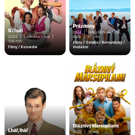
Prázdniny
S chutí
2014 | Velká Británie, USA,
2024 | Estonsko, Litva |
Itálie | 97 min
108 min
Filmy / Ostatní / Romantický /
Filmy / Komedie
Hudební
Bláznivý Marsupilami
Lhář, lhář
2025 | 10 min