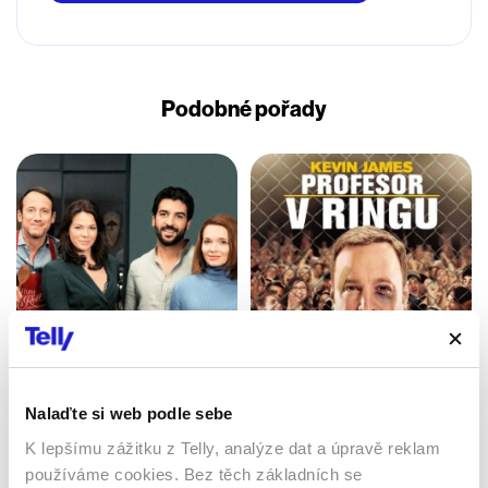
Podobné pořady
Takmer dokonalé
tajomstvá
Profesor v ringu
Nalaďte si web podle sebe
2019 | Německo | 111 min
2012 | USA | 105 min
K lepšímu zážitku z Telly, analýze dat a úpravě reklam
Filmy / Komedie / Drama
Filmy / Komedie
používáme cookies. Bez těch základních se