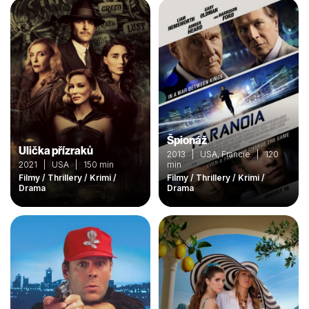
Špionáž
Ulička přízraků
2013 | USA, Francie | 120
2021 | USA | 150 min
min
Filmy / Thrillery / Krimi /
Filmy / Thrillery / Krimi /
Drama
Drama