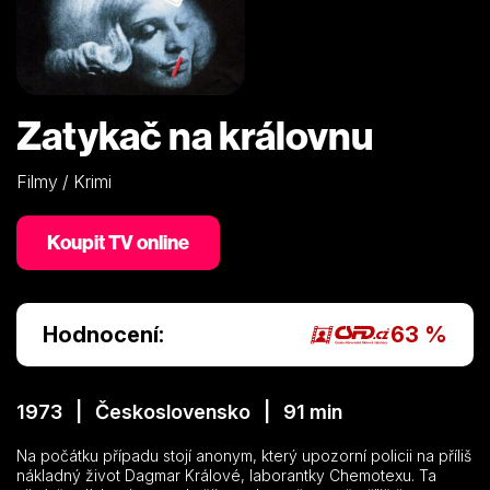
Zatykač na královnu
Filmy / Krimi
Koupit TV online
Hodnocení:
63 %
1973 | Československo | 91 min
Na počátku případu stojí anonym, který upozorní policii na příliš
nákladný život Dagmar Králové, laborantky Chemotexu. Ta