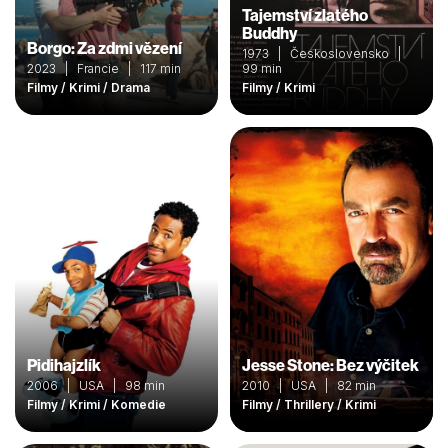
Tajemství zlatého
Buddhy
Borgo: Za zdmi vězení
1973 | Československo |
2023 | Francie | 117 min
99 min
Filmy / Krimi / Drama
Filmy / Krimi
Pidihajzlík
Jesse Stone: Bez výčitek
2006 | USA | 98 min
2010 | USA | 82 min
Filmy / Krimi / Komedie
Filmy / Thrillery / Krimi