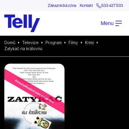
Zákaznická zóna
Kontakt
533 427 533
Menu
Domů
Televize
Program
Filmy
Krimi
Zatykač na královnu
Pořad aktuálně není v nabídce