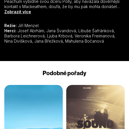
Peachum vybídne svou dceru Polly, aby navázala důvěrnější
kontakt s Mackeathem, doufá, že by mu pak mohla donášet
potřebné informace o dění v protivníkově táboře. Jenže v
Zobrazit více
totéž doufá i Mackeath. Přes Polly chce sledovat Peachumovu
organizaci. Polly se ale do Mackeatha skutečně zamiluje, a tak
Režie:
Jiří Menzel
Peachumovi nezbývá, než se Mackeathovi dostat na kobylku
Herci:
Josef Abrhám, Jana Švandová, Libuše Šafránková,
jinak – ve spolupráci s velitelem městské policie Lockithem, s
Barbora Leichnerová, Ljuba Krbová, Veronika Freimanová,
nímž ostatně spolupracuje už dlouho. To ovšem není první
Nina Divíšková, Jana Břežková, Mahulena Bočanová
překvapující zjištění, vztahy mezi podsvětím a policií jsou
daleko komplikovanější…
Podobné pořady