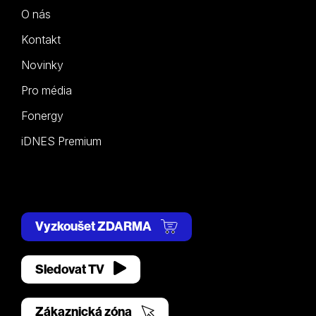
O nás
Kontakt
Novinky
Pro média
Fonergy
iDNES Premium
Vyzkoušet ZDARMA
Sledovat TV
Zákaznická zóna