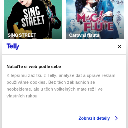
SING STREET
Čarovná flauta
2016 | Irsko | 106 min
2006 | Velká Británie, Francie
| 135 min
Filmy / Ostatní / Romantický /
Drama / Hudební
Filmy / Ostatní / Hudební
Nalaďte si web podle sebe
K lepšímu zážitku z Telly, analýze dat a úpravě reklam
Sledujte kdekoliv až na 6 zařízeních
používáme cookies. Bez těch základních se
neobejdeme, ale u těch volitelných máte režii ve
Sledovat internetovou televizi jde odkudkoliv
vlastních rukou.
po celé EU, a to až na 6 zařízeních.
Zobrazit detaily