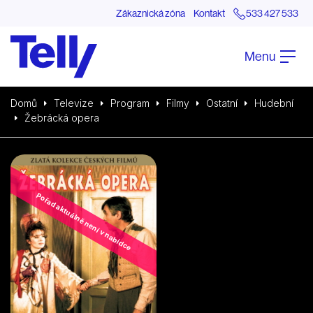
Zákaznická zóna
Kontakt
533 427 533
Menu
Domů
Televize
Program
Filmy
Ostatní
Hudební
Žebrácká opera
Pořad aktuálně není v nabídce