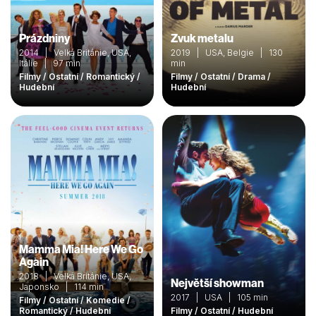
Prázdniny
Zvuk metalu
2014 | Velká Británie, USA,
2019 | USA, Belgie | 130
Itálie | 97 min
min
Filmy / Ostatní / Romantický /
Filmy / Ostatní / Drama /
Hudební
Hudební
Mamma Mia! Here We Go
Again
2018 | Velká Británie, USA,
Největší showman
Japonsko | 114 min
2017 | USA | 105 min
Filmy / Ostatní / Komedie /
Romantický / Hudební
Filmy / Ostatní / Hudební