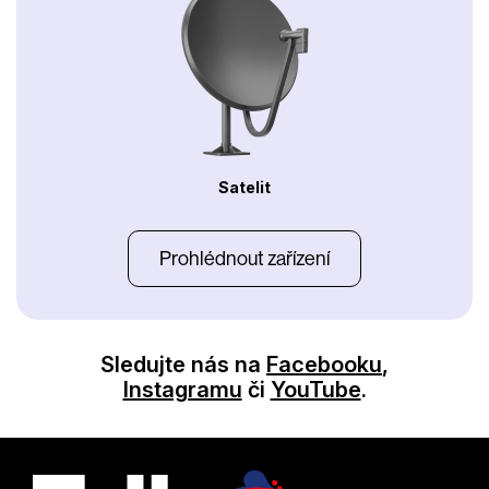
Satelit
Prohlédnout zařízení
Sledujte nás na
Facebooku
,
Instagramu
či
YouTube
.