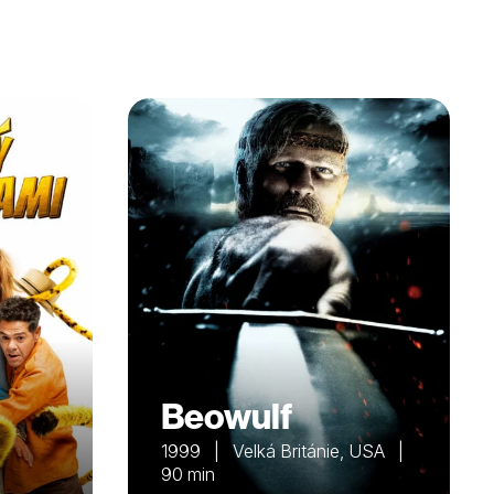
Beowulf
1999 | Velká Británie, USA |
90 min