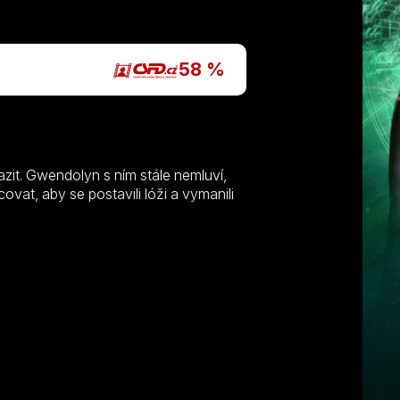
P
58 %
zit. Gwendolyn s ním stále nemluví,
covat, aby se postavili lóži a vymanili