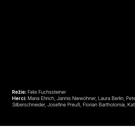
Režie:
Felix Fuchssteiner
Herci:
Maria Ehrich, Jannis Niewöhner, Laura Berlin, Peter Simonischek, Johannes
Silberschneid