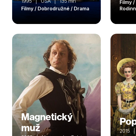
1995 | USA | 135 min
Filmy 
Filmy / Dobrodružné / Drama
Rodinn
Magnetický
Pop
muž
2015 |