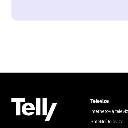
Televize
Internetová televi
Satelitní televize