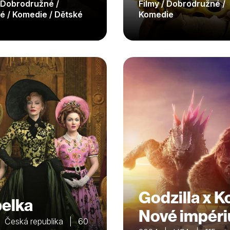
/ Dobrodružné /
Filmy / Dobrodružné /
é / Komedie / Dětské
Komedie
Godzilla x K
elka
Nové impér
 Česká republika | 60