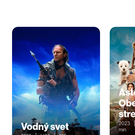
Ast
Obe
str
Vodný svet
2023 |
min