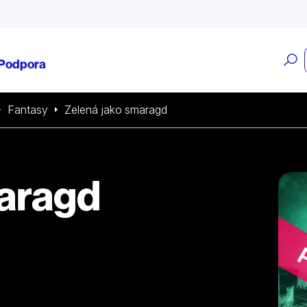
O
Podpora
v
Fantasy
Zelená jako smaragd
maragd