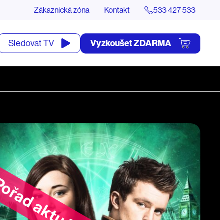
Zákaznická zóna
Kontakt
533 427 533
tevřít
Vyzkoušet ZDARMA
Sledovat TV
yhledávání