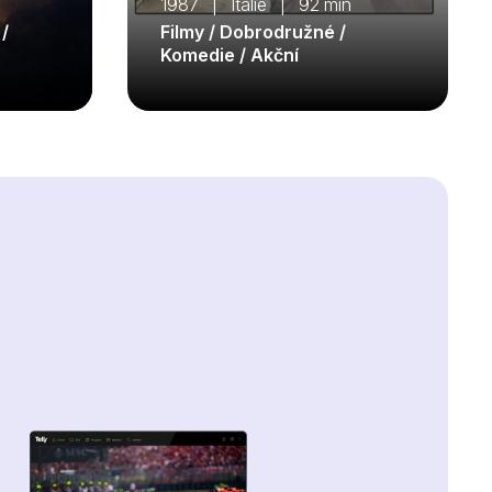
n
1987 | Itálie | 92 min
 /
Filmy / Dobrodružné /
Komedie / Akční