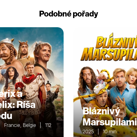
Podobné pořady
erix a
lix: Ríša
Bláznivý
edu
Marsupilami
 Francie, Belgie | 112
2025 | 10 min