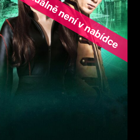
ořad aktuálně není v nabídce