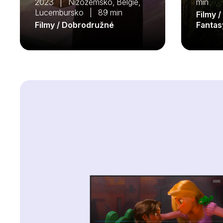
2023 | Nizozemsko, Belgie,
min
Lucembursko | 89 min
Filmy /
Filmy / Dobrodružné
Fantas