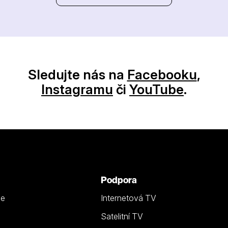
Sledujte nás na
Facebooku
,
Instagramu
či
YouTube
.
Podpora
ze
Internetová TV
Satelitní TV