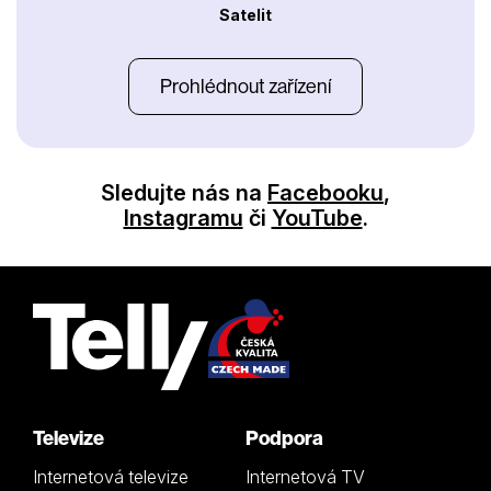
Satelit
Prohlédnout zařízení
Sledujte nás na
Facebooku
,
Instagramu
či
YouTube
.
Televize
Podpora
Internetová televize
Internetová TV