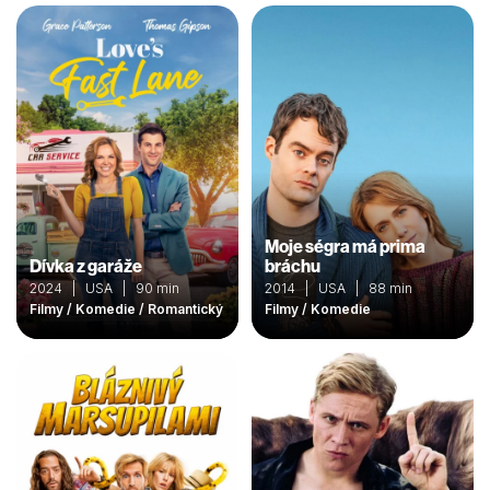
Moje ségra má prima
Dívka z garáže
bráchu
2024 | USA | 90 min
2014 | USA | 88 min
Filmy / Komedie / Romantický
Filmy / Komedie