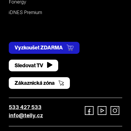
Fonergy
iDNES Premium
Vyzkoušet ZDARMA
Sledovat TV
Zákaznická zóna
533 427 533
info@telly.cz
Facebook
YouTube
Instagram