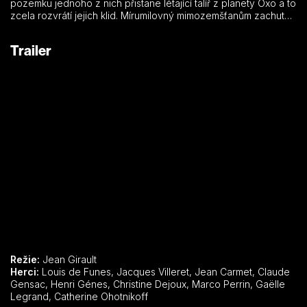
pozemku jednoho z nich přistane létající talíř z planety Oxo a to
zcela rozvrátí jejich klid. Mírumilovný mimozemšťanům zachutná
zelňačka…
Trailer
Režie:
Jean Girault
Herci:
Louis de Funes, Jacques Villeret, Jean Carmet, Claude
Gensac, Henri Génes, Christine Dejoux, Marco Perrin, Gaëlle
Legrand, Catherine Ohotnikoff