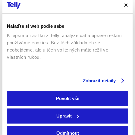
Mobily a tablety (Android a Apple)
Nalaďte si web podle sebe
K lepšímu zážitku z Telly, analýze dat a úpravě reklam
používáme cookies. Bez těch základních se
neobejdeme, ale u těch volitelných máte režii ve
vlastních rukou.
Webový prohlížeč
Zobrazit detaily
Povolit vše
Upravit
Xbox app
Odmítnout