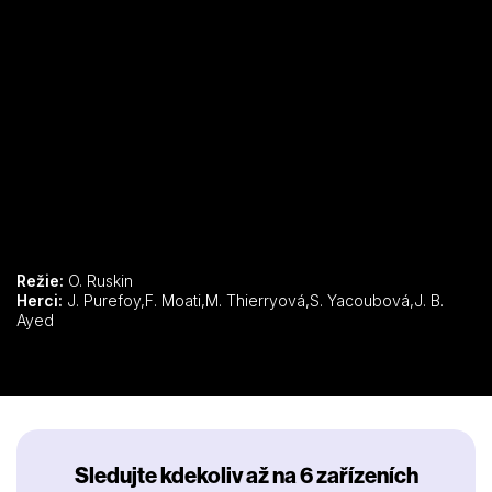
Režie:
O. Ruskin
Herci:
J. Purefoy,F. Moati,M. Thierryová,S. Yacoubová,J. B.
Ayed
Sledujte kdekoliv až na 6 zařízeních