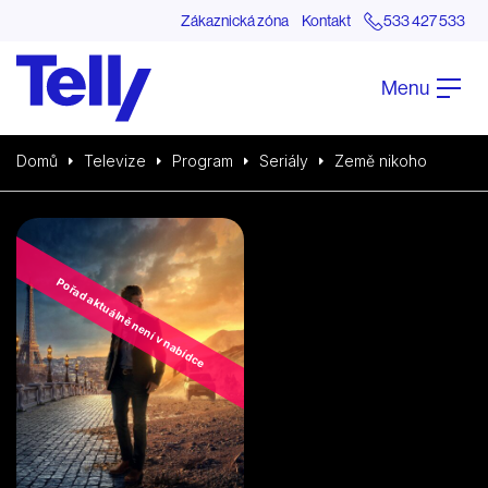
Zákaznická zóna
Kontakt
533 427 533
Menu
Domů
Televize
Program
Seriály
Země nikoho
Pořad aktuálně není v nabídce