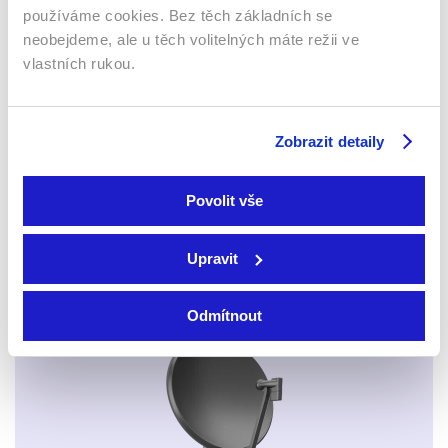
Webový prohlížeč
používáme cookies. Bez těch základních se
neobejdeme, ale u těch volitelných máte režii ve
vlastních rukou.
Zobrazit detaily
Xbox app
Povolit vše
Upravit
Odmítnout
Apple TV aplikace
Set-top boxy Arris