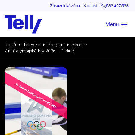
Zákaznická zóna
Kontakt
533 427 533
Menu
Domů
Televize
Program
Sport
Zimní olympijské hry 2026 – Curling
Pořad aktuálně není v nabídce