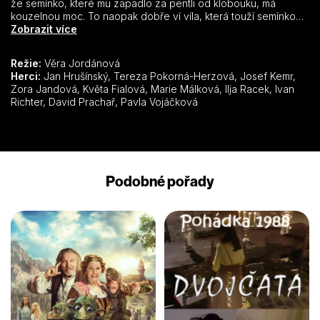
že semínko, které mu zapadlo za pentli od klobouku, má
kouzelnou moc. To naopak dobře ví víla, která touží semínko
získat zpět. Vypraví se proto za Mikešem, aby ho získala
Zobrazit více
zpátky, jenže se do mladého ovčáka zamiluje. A tak když Mikeš
musí do války, víla mu semínko uschová do košile, aby ho
Režie:
Věra Jordánová
ochraňovalo. Tak začíná pohádka podle Jana Drdy, v níž
Herci:
Jan Hrušínský, Tereza Pokorná-Herzová, Josef Kemr,
projde ovčák mnohým dobrodružstvím, než pozná, co je v
Zora Jandová, Květa Fialová, Marie Málková, Ilja Racek, Ivan
životě nejcennější.
Richter, David Prachař, Pavla Vojáčková
Podobné pořady