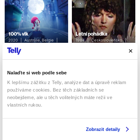
100% vlk
Letní pohádka
2020 | Austrálie, Belgie |
1984 | Československo |
96 min
54 min
Filmy / Rodinné / Animované /
Filmy / Rodinné / Dětské /
Dětské / Fantasy
Pohádka
Nalaďte si web podle sebe
K lepšímu zážitku z Telly, analýze dat a úpravě reklam
Sledujte kdekoliv až na 6 zařízeních
používáme cookies. Bez těch základních se
neobejdeme, ale u těch volitelných máte režii ve
Sledovat internetovou televizi jde odkudkoliv
vlastních rukou.
po celé EU, a to až na 6 zařízeních.
Zobrazit detaily