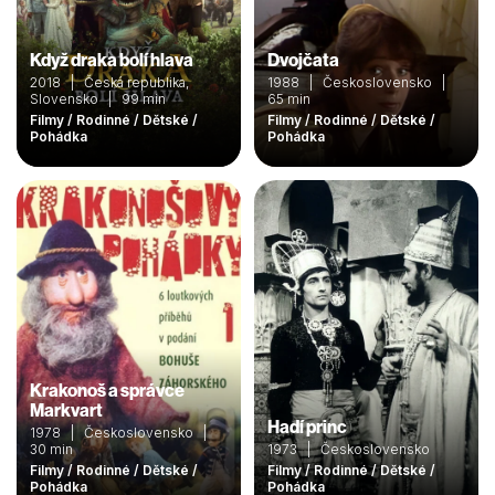
Když draka bolí hlava
Dvojčata
2018 | Česká republika,
1988 | Československo |
Slovensko | 99 min
65 min
Filmy / Rodinné / Dětské /
Filmy / Rodinné / Dětské /
Pohádka
Pohádka
Krakonoš a správce
Markvart
Hadí princ
1978 | Československo |
30 min
1973 | Československo
Filmy / Rodinné / Dětské /
Filmy / Rodinné / Dětské /
Pohádka
Pohádka