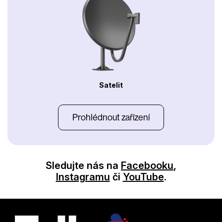
Satelit
Prohlédnout zařízení
Sledujte nás na
Facebooku
,
Instagramu
či
YouTube
.