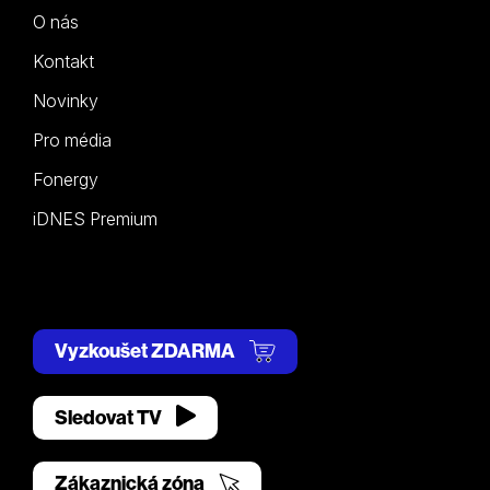
O nás
Kontakt
Novinky
Pro média
Fonergy
iDNES Premium
Vyzkoušet ZDARMA
Sledovat TV
Zákaznická zóna