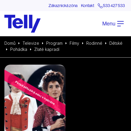
Zákaznická zóna
Kontakt
533 427 533
Menu
Domů
Televize
Program
Filmy
Rodinné
Dětské
Pohádka
Zlaté kapradí
Pořad aktuálně není v nabídce