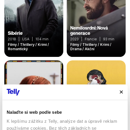
Nemilosrdní: Nová
Sibérie
generace
2018 | USA | 104 min
2023 | Francie | 93 min
Filmy / Thrillery / Krimi /
Filmy / Thrillery / Krimi /
Romantický
Drama / Akční
Nalaďte si web podle sebe
K lepšímu zážitku z Telly, analýze dat a úpravě reklam
používáme cookies. Bez těch základních se
Lady Bird
Salli