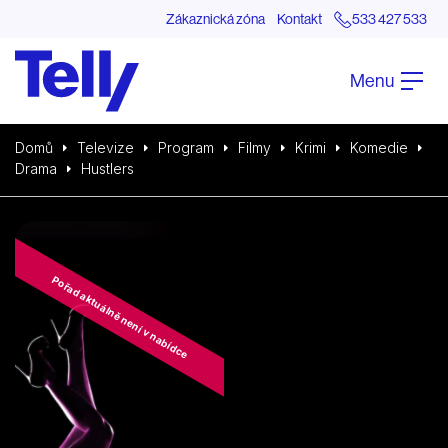
Zákaznická zóna
Kontakt
533 427 533
Menu
Domů
Televize
Program
Filmy
Krimi
Komedie
Drama
Hustlers
Pořad aktuálně není v nabídce