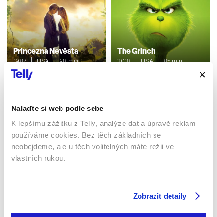
Princezna Nevěsta
The Grinch
1987 | USA | 98 min
2018 | USA | 85 min
Filmy / Rodinné / Dětské /
Filmy / Rodinné / Komedie /
Pohádka
Animované / Dětské / Fantasy
Nalaďte si web podle sebe
Sledujte kdekoliv až na 6 zařízeních
K lepšímu zážitku z Telly, analýze dat a úpravě reklam
používáme cookies. Bez těch základních se
neobejdeme, ale u těch volitelných máte režii ve
Sledovat internetovou televizi jde odkudkoliv
po celé EU, a to až na 6 zařízeních.
vlastních rukou.
Zobrazit detaily