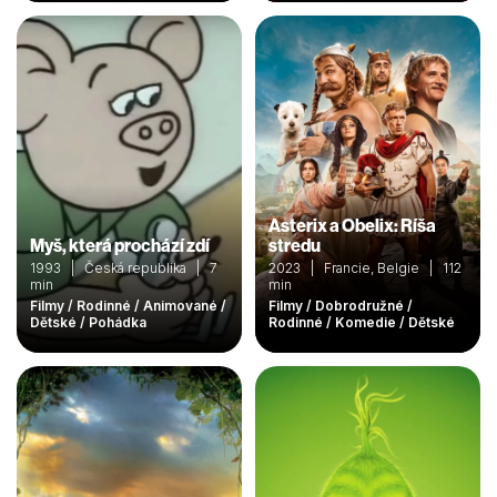
Asterix a Obelix: Ríša
Myš, která prochází zdí
stredu
1993 | Česká republika | 7
2023 | Francie, Belgie | 112
min
min
Filmy / Rodinné / Animované /
Filmy / Dobrodružné /
Dětské / Pohádka
Rodinné / Komedie / Dětské