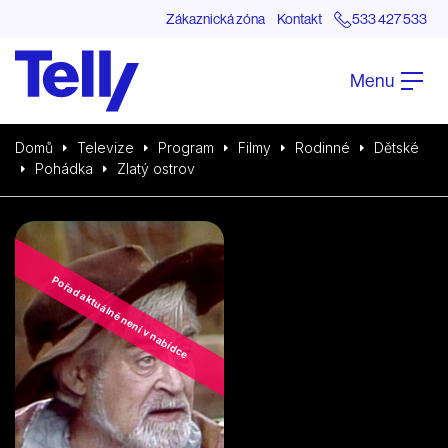
Zákaznická zóna
Kontakt
533 427 533
Menu
Domů
Televize
Program
Filmy
Rodinné
Dětské
Pohádka
Zlatý ostrov
Pořad aktuálně není v nabídce