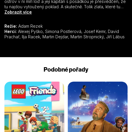
ostrov v ní míří loď a její kapitán s posádkou je přesvědčen, že
tu najdou vytoužený poklad. A skutečně. Tolik zlata, které tu
objevili, nebylo ani možné nalodit. Ale sekání s černým
Zobrazit více
korábem a jeho kormidelníkem se mohlo stát pro kapitána
osudným. Naštěstí měl ale kapitán po svém boku milující a
Režie:
Adam Rezek
odvážnou ženu, která vydala za všechny poklady světa.
Herci:
Alexej Pyško, Simona Postlerová, Josef Kemr, David
Prachař, Ilja Racek, Martin Dejdar, Martin Stropnický, Jiří Lábus
Podobné pořady