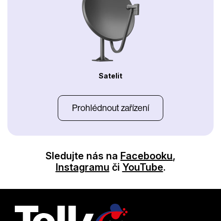
Satelit
Prohlédnout zařízení
Sledujte nás na
Facebooku
,
Instagramu
či
YouTube
.