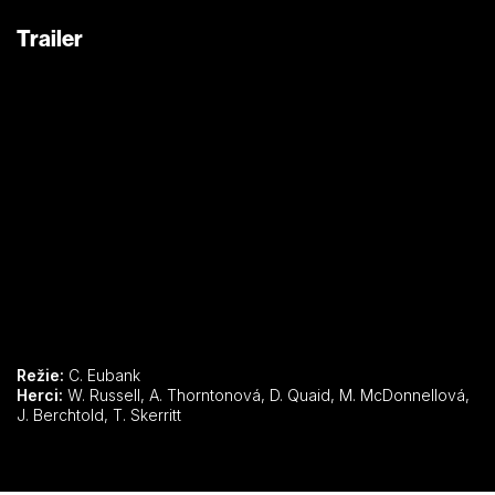
Trailer
Režie:
C. Eubank
Herci:
W. Russell, A. Thorntonová, D. Quaid, M. McDonnellová,
J. Berchtold, T. Skerritt