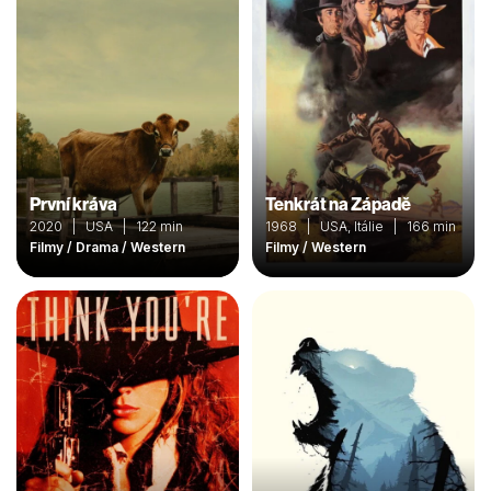
První kráva
Tenkrát na Západě
2020 | USA | 122 min
1968 | USA, Itálie | 166 min
Filmy / Drama / Western
Filmy / Western