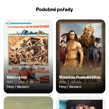
Podobné pořady
Válečný vůz
Vinnetou: Poslední bitva
1967 | USA | 101 min
2016 | 155 min
Filmy / Western
Filmy / Western