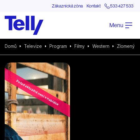
Zákaznická zóna
Kontakt
533 427 533
Menu
Domů
Televize
Program
Filmy
Western
Zlomený
Pořad aktuálně není v nabídce