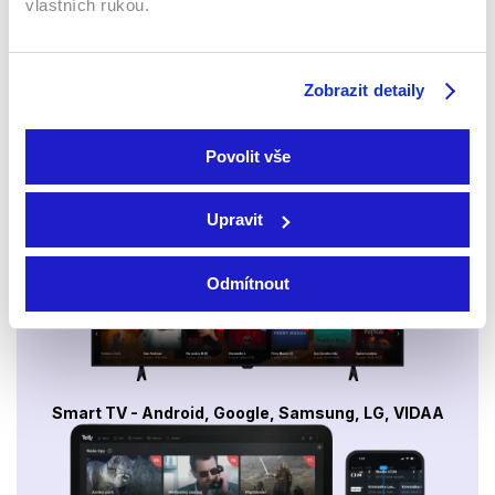
vlastních rukou.
Sledujte kdekoliv až na 6 zařízeních
Zobrazit detaily
Sledovat internetovou televizi jde odkudkoliv
po celé EU, a to až na 6 zařízeních.
Povolit vše
Upravit
Odmítnout
Smart TV - Android, Google, Samsung, LG, VIDAA