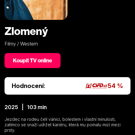
Zlomený
Filmy / Western
Koupit TV online
Hodnocení:
54 %
2025 | 103 min
Jezdec na rodeu čelí vánici, bolestem i vlastní minulosti,
zatímco se snaží udržet kariéru, která mu pomalu mizí mezi
prsty.