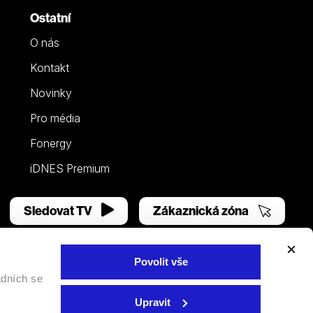
Ostatní
O nás
Kontakt
Novinky
Pro média
Fonergy
iDNES Premium
Sledovat TV
Zákaznická zóna
Povolit vše
adních se
Facebook
YouTube
Instagram
Upravit