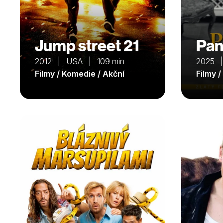
Jump street 21
Pan
2012 | USA | 109 min
2025 |
Filmy / Komedie / Akční
Filmy 