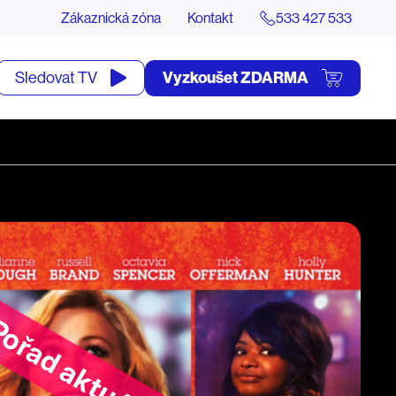
Zákaznická zóna
Kontakt
533 427 533
tevřít
Vyzkoušet ZDARMA
Sledovat TV
yhledávání