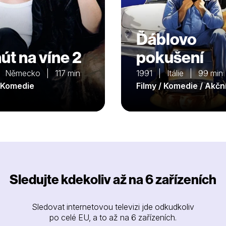
Ďáblovo
út na víne 2
pokušení
 Německo | 117 min
1991 | Itálie | 99 min
/ Komedie
Filmy / Komedie / Akčn
Sledujte kdekoliv až na 6 zařízeních
Sledovat internetovou televizi jde odkudkoliv
po celé EU, a to až na 6 zařízeních.