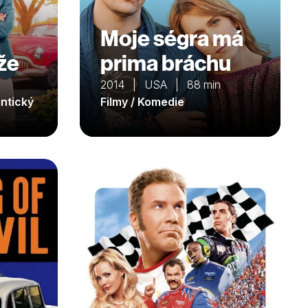
Moje ségra má
že
prima bráchu
2014 | USA | 88 min
antický
Filmy / Komedie