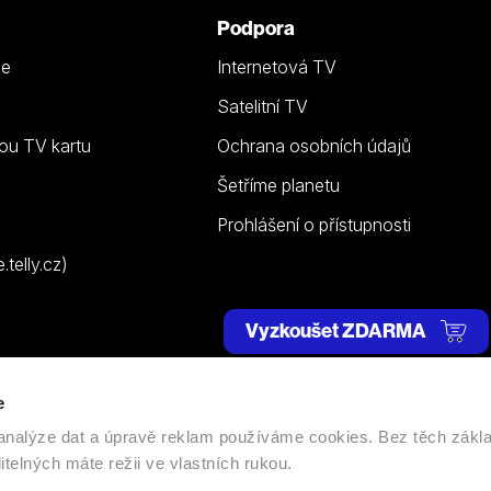
Podpora
ze
Internetová TV
Satelitní TV
ou TV kartu
Ochrana osobních údajů
Šetříme planetu
Prohlášení o přístupnosti
telly.cz)
Vyzkoušet ZDARMA
e
 | Všechna práva vyhrazena. |
Nastavení cookies
, analýze dat a úpravě reklam používáme cookies. Bez těch zákl
itelných máte režii ve vlastních rukou.