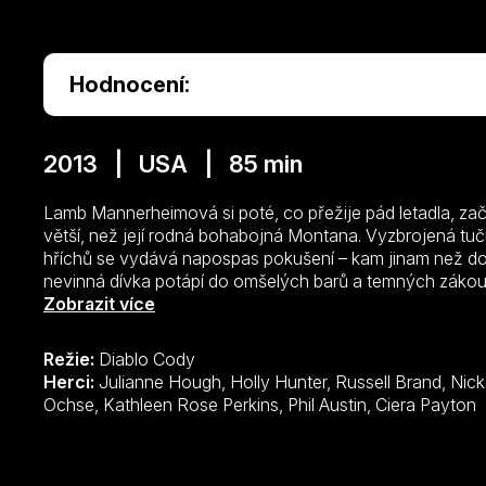
Hodnocení:
2013 | USA | 85 min
Lamb Mannerheimová si poté, co přežije pád letadla, z
větší, než její rodná bohabojná Montana. Vyzbrojená t
hříchů se vydává napospas pokušení – kam jinam než do
nevinná dívka potápí do omšelých barů a temných zákout
nových přátel tak Lamb zjistí, jak přežít nezvyklé dobro
Zobrazit více
života.
Režie:
Diablo Cody
Herci:
Julianne Hough, Holly Hunter, Russell Brand, Nick Offerman, Octavia Spencer, Alyshia
Ochse, Kathleen Rose Perkins, Phil Austin, Ciera Payton