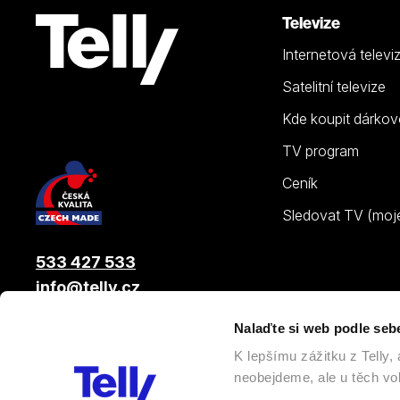
Televize
Internetová televi
Satelitní televize
Kde koupit dárkov
TV program
Ceník
Sledovat TV (moje.
533 427 533
info@telly.cz
Nalaďte si web podle seb
© 2026 |
Telly s.r.o.
, člen skupiny LAMA ENERGY GROUP
K lepšímu zážitku z Telly
neobejdeme, ale u těch vol