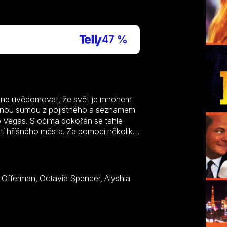
P
47 %
ačne uvědomovat, že svět je mnohem
učnou sumou z pojistného a seznamem
 Vegas. S očima dokořán se tahle
í hříšného města. Za pomoci několika
družství, a okusí význam skutečného