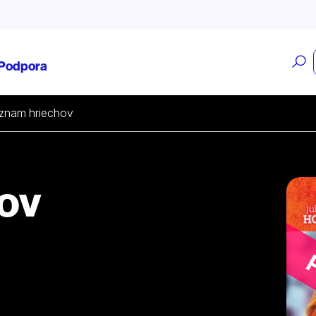
O
Podpora
v
znam hriechov
ov