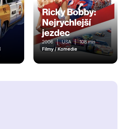
Ricky Bobby:
Nejrychlejší
jezdec
2006 | USA | 108 min
í
Filmy / Komedie