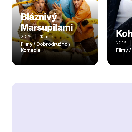
Bláznivý
Marsupilami
Koh
2025 | 10 min
2013 |
Filmy / Dobrodružné /
Komedie
Filmy 