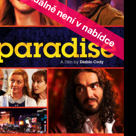
ořad aktuálně není v nabídce