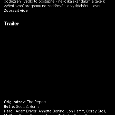
podezření. Vedlo to postupně k několika skandálům a také k
vyšetřování programu na zadržování a vyslýchání. Hlavní
hrdina amerického dramatu, senátor Daniel Jones (Adam
Zobrazit více
Driver) je skutečnou postavou – snímek sleduje jeho pečlivou
analýzu dostupných důkazů “zdokonalených technik“, které se
Trailer
ukázaly být nemorální i neúčinné. Když se Jones rozhodne se
senátním vyšetřovacím výborem zveřejnit výsledky svého
vyšetřování, CIA a Bílý dům se tomu snaží zabránit.
Orig. název:
The Report
Režie:
Scott Z. Burns
Herci:
Adam Driver
,
Annette Bening
,
Jon Hamm
,
Corey Stoll
,