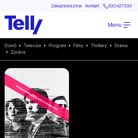
Zákaznická zóna
Kontakt
533 427 533
Menu
Domů
Televize
Program
Filmy
Thrillery
Drama
Zpráva
Pořad aktuálně není v nabídce