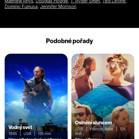
Matthew Rhys
,
Douglas Hodge
,
T. Ryder Smith
,
Ted Levine
,
Dominic Fumusa
,
Jennifer Morrison
Podobné pořady
Oslněni sluncem
Vodný svet
2015 | Francie, Itálie | 125
1995 | USA | 135 min
min