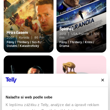
Špionáž
Hra s časem
2013 | USA, Francie | 120
2007 | Kanada | 86 min
min
Filmy / Thrillery / Sci-fi /
Filmy / Thrillery / Krimi /
Ostatní / Katastrofický
Drama
Nalaďte si web podle sebe
K lepšímu zážitku z Telly, analýze dat a úpravě reklam