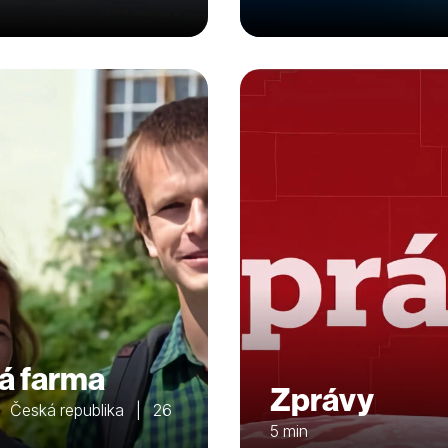
á farma
Zprávy
 Česká republika | 26
5 min