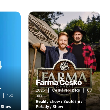
Farma Česko
4
2025 | Česká republika | 60
a | 150
min
Reality show / Soutěžní /
/ Show
Pořady / Show