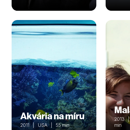
Mal
Akvária na míru
2013 |
2011 | USA | 55 min
min