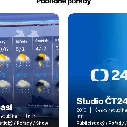
Podobné pořady
Studio ČT2
así
2010 | Česká republik
republika | 1 min
min
istický / Pořady / Show
Publicistický / Pořady 