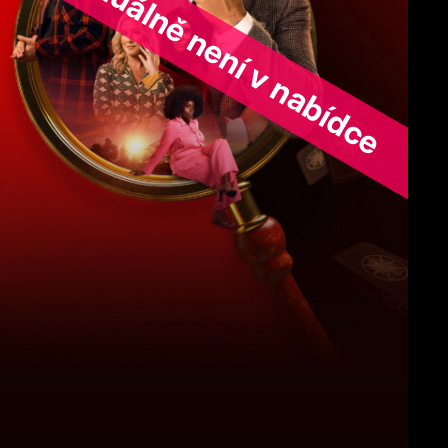
ořad aktuálně není v nabídce