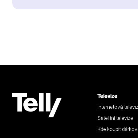
Televize
Internetová televi
Satelitní televize
Kde koupit dárkov