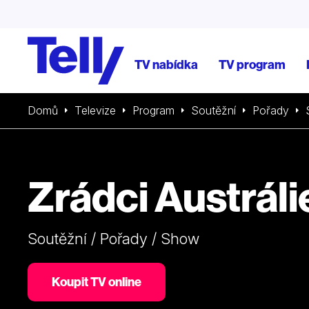
TV nabídka
TV program
Domů
Televize
Program
Soutěžní
Pořady
Zrádci Austráli
Soutěžní / Pořady / Show
Koupit TV online