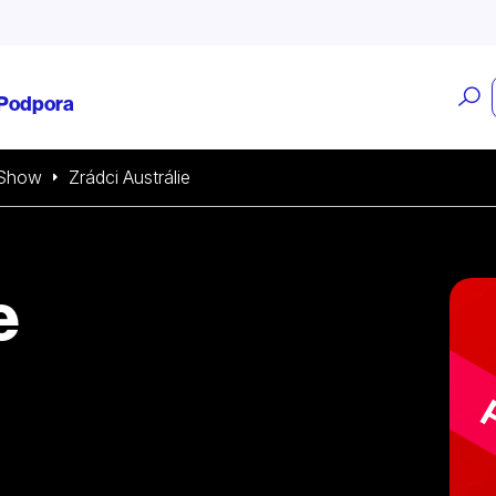
O
Podpora
v
Show
Zrádci Austrálie
e