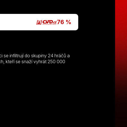
P
76 %
 se infiltrují do skupiny 24 hráčů a
ích, kteří se snaží vyhrát 250 000