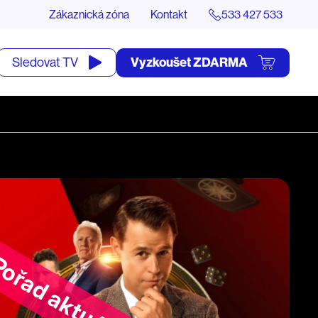
Zákaznická zóna
Kontakt
533 427 533
tevřít
Vyzkoušet ZDARMA
Sledovat TV
yhledávání