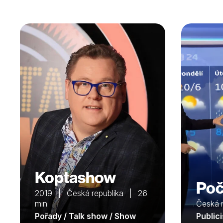
Koptashow
Poč
2019 | Česká republika | 26
min
Česká 
Pořady / Talk show / Show
Public