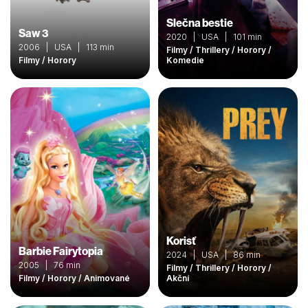
Slečna bestie
Saw 3
2020 | USA | 101 min
2006 | USA | 113 min
Filmy / Thrillery / Horory /
Filmy / Horory
Komedie
Korisť
Barbie Fairytopia
2024 | USA | 86 min
2005 | 76 min
Filmy / Thrillery / Horory /
Filmy / Horory / Animované
Akční