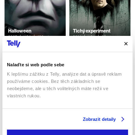
Halloween
Tichý experiment
2007 | USA | 109 min
2014 | USA | 95 min
Filmy / Horory
Filmy / Horory
Nalaďte si web podle sebe
Sledujte kdekoliv až na 6 zařízeních
K lepšímu zážitku z Telly, analýze dat a úpravě reklam
používáme cookies. Bez těch základních se
Sledovat internetovou televizi jde odkudkoliv
neobejdeme, ale u těch volitelných máte režii ve
po celé EU, a to až na 6 zařízeních.
vlastních rukou.
Zobrazit detaily