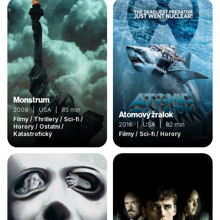
Monstrum
2008 | USA | 85 min
Atomový žralok
Filmy / Thrillery / Sci-fi /
2016 | USA | 82 min
Horory / Ostatní /
Katastrofický
Filmy / Sci-fi / Horory