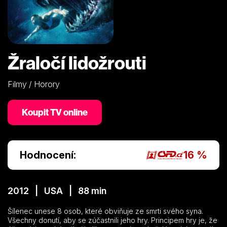
Žraločí lidožrouti
Filmy / Horory
Koupit TV online
Hodnocení:
16 %
2012 | USA | 88 min
Šílenec unese 8 osob, které obviňuje ze smrti svého syna.
Všechny donutí, aby se zúčastnili jeho hry. Principem hry je, že