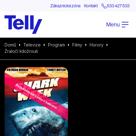
Zákaznická zóna
Kontakt
533 427 533
Menu
Domů
Televize
Program
Filmy
Horory
Žraločí lidožrouti
Pořad aktuálně není v nabídce