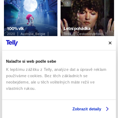
100% vlk
Letní pohádka
2020 | Austrálie, Belgie |
1984 | Československo |
96 min
54 min
Filmy / Rodinné / Animované /
Filmy / Rodinné / Dětské /
Dětské / Fantasy
Pohádka
Nalaďte si web podle sebe
K lepšímu zážitku z Telly, analýze dat a úpravě reklam
Sledujte kdekoliv až na 6 zařízeních
používáme cookies. Bez těch základních se
neobejdeme, ale u těch volitelných máte režii ve
Sledovat internetovou televizi jde odkudkoliv
vlastních rukou.
po celé EU, a to až na 6 zařízeních.
Zobrazit detaily