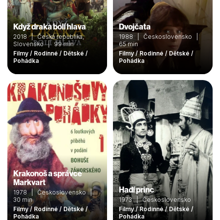
Když draka bolí hlava
Dvojčata
2018 | Česká republika,
1988 | Československo |
Slovensko | 99 min
65 min
Filmy / Rodinné / Dětské /
Filmy / Rodinné / Dětské /
Pohádka
Pohádka
Krakonoš a správce
Markvart
Hadí princ
1978 | Československo |
30 min
1973 | Československo
Filmy / Rodinné / Dětské /
Filmy / Rodinné / Dětské /
Pohádka
Pohádka