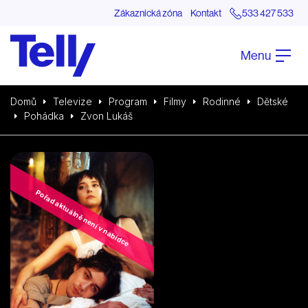
Zákaznická zóna
Kontakt
533 427 533
Menu
Domů
Televize
Program
Filmy
Rodinné
Dětské
Pohádka
Zvon Lukáš
Pořad aktuálně není v nabídce