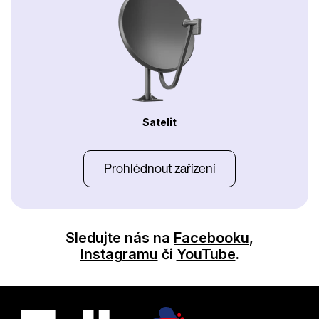
Satelit
Prohlédnout zařízení
Sledujte nás na
Facebooku
,
Instagramu
či
YouTube
.