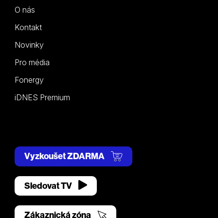
O nás
Kontakt
Novinky
Pro média
Fonergy
iDNES Premium
Vyzkoušet ZDARMA
Sledovat TV
Zákaznická zóna