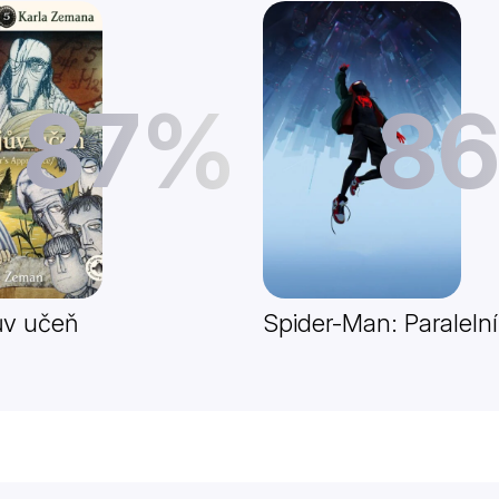
87%
8
ův učeň
Spider-Man: Paralelní