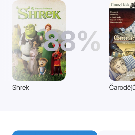
88%
Shrek
Čaroděj