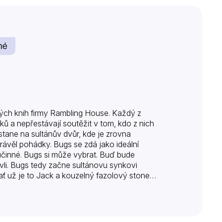
né
ských knih firmy Rambling House. Každý z
ů a nepřestávají soutěžit v tom, kdo z nich
tane na sultánův dvůr, kde je zrovna
ávěl pohádky. Bugs se zdá jako ideální
účinné. Bugs si může vybrat. Buď bude
vli. Bugs tedy začne sultánovu synkovi
ať už je to Jack a kouzelný fazolový stonek,