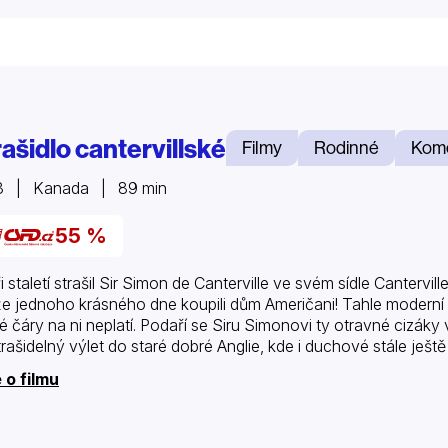
ašidlo cantervillské
Filmy
Rodinné
Kom
3 | Kanada | 89 min
55 %
ři staletí strašil Sir Simon de Canterville ve svém sídle Cantervi
e jednoho krásného dne koupili dům Američani! Tahle moderní r
é čáry na ni neplatí. Podaří se Siru Simonovi ty otravné cizá
trašidelný výlet do staré dobré Anglie, kde i duchové stále ještě
 o filmu