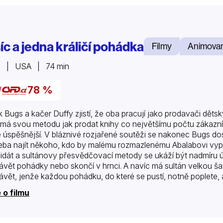
íc a jedna králičí pohádka
Filmy
Animova
2 | USA | 74 min
78 %
ík Bugs a kačer Duffy zjistí, že oba pracují jako prodavači dět
 má svou metodu jak prodat knihy co největšímu počtu zákazník
 úspěšnější. V bláznivé rozjařené soutěži se nakonec Bugs dos
eba najít někoho, kdo by malému rozmazlenému Abalabovi vypr
idát a sultánovy přesvědčovací metody se ukáží být nadmíru 
ávět pohádky nebo skončí v hrnci. A navíc má sultán velkou ša
ávět, jenže každou pohádku, do které se pustí, notně poplete, 
 o filmu