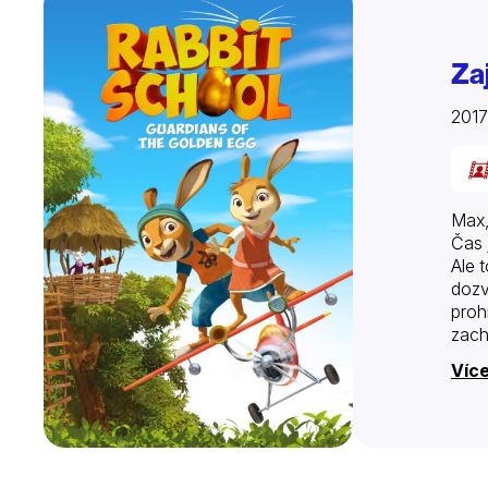
Zaj
201
Max,
Čas 
Ale 
dozv
proh
zach
Více