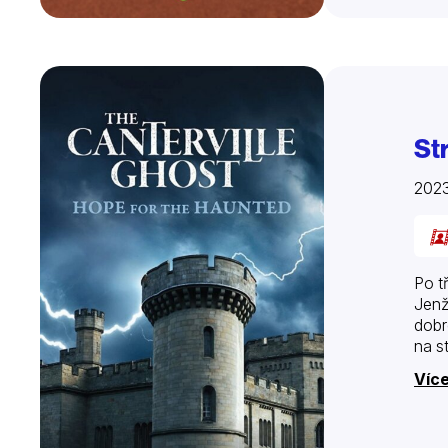
Str
202
Po t
Jenž
dobr
na s
Více