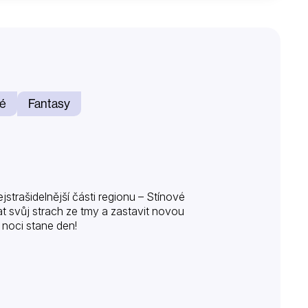
é
Fantasy
jstrašidelnější části regionu – Stínové
t svůj strach ze tmy a zastavit novou
z noci stane den!