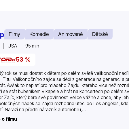
p
Filmy
Komedie
Animované
Dětské
1 | USA | 95 min
53 %
ý rok se musí dostat k dětem po celém světě velikonoční nadíl
ci. Titul Velikonočního zajíce se dědí z generace na generaci a 
stát. Avšak to neplatí pro mladého Zajdu, kterého více než rozná
í se stát bubeníkem v kapele a hrát na koncertech po celém svě
r Zajíc, který bere své povinnosti velice vážně a chce, aby jeh
polečných hádek se Zajda rozhodne utéci do Los Angeles, kde 
zí. Narazí na přední nárazník automobilu,…
 o filmu