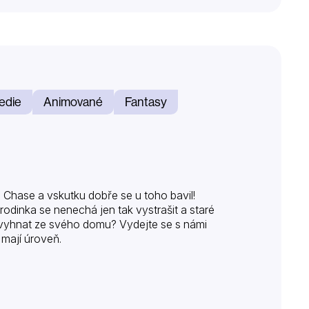
edie
Animované
Fantasy
lle Chase a vskutku dobře se u toho bavil!
odinka se nenechá jen tak vystrašit a staré
ky vyhnat ze svého domu? Vydejte se s námi
 mají úroveň.