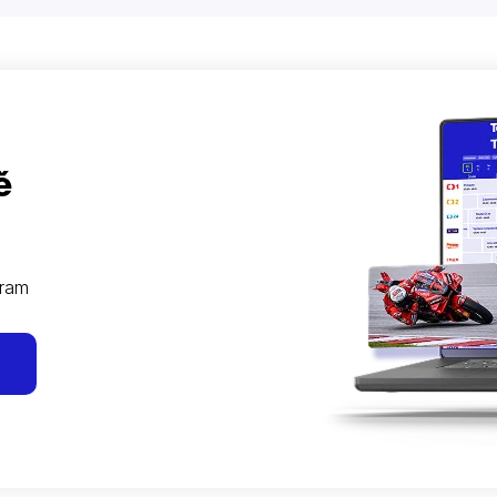
ě
gram