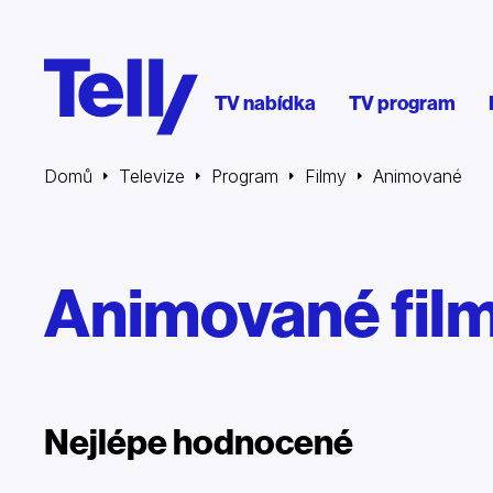
TV nabídka
TV program
Domů
Televize
Program
Filmy
Animované
Animované fil
Nejlépe hodnocené