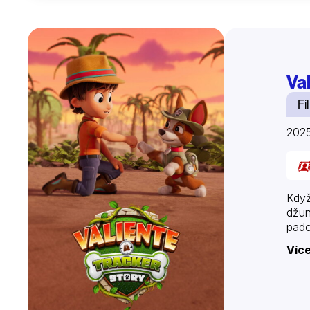
Va
Fi
202
Když
džun
pado
Více