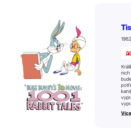
Tis
198
Král
nich
bude
potř
kand
vypr
vypr
…
Více