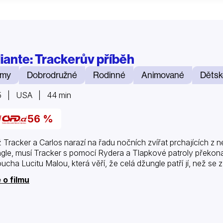
liante: Trackerův příběh
lmy
Dobrodružné
Rodinné
Animované
Dětsk
5 | USA | 44 min
56 %
 Tracker a Carlos narazí na řadu nočních zvířat prchajících z ne
gle, musí Tracker s pomocí Rydera a Tlapkové patroly překona
ucha Lucitu Malou, která věří, že celá džungle patří jí, než se 
 o filmu