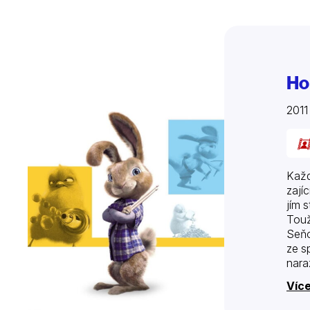
Ho
201
Každ
zají
jím 
Touž
Seňo
ze s
nara
Více