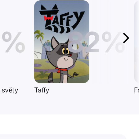
6%
82%
Další
 světy
Taffy
F