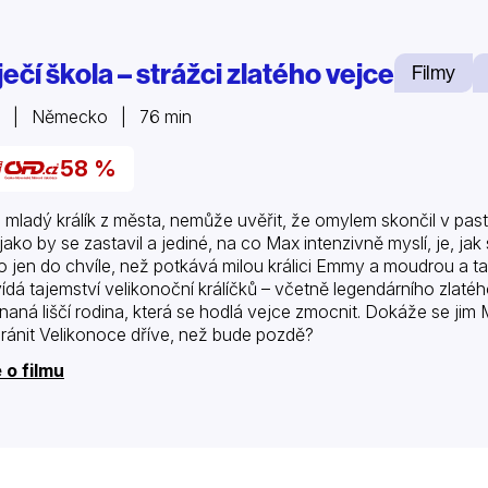
ečí škola – strážci zlatého vejce
Filmy
7 | Německo | 76 min
58 %
 mladý králík z města, nemůže uvěřit, že omylem skončil v pasti 
jako by se zastavil a jediné, na co Max intenzivně myslí, je, ja
to jen do chvíle, než potkává milou králici Emmy a moudrou a
ídá tajemství velikonoční králíčků – včetně legendárního zlatéh
naná liščí rodina, která se hodlá vejce zmocnit. Dokáže se ji
ránit Velikonoce dříve, než bude pozdě?
 o filmu