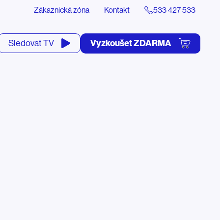
Zákaznická zóna
Kontakt
533 427 533
tevřít
Vyzkoušet ZDARMA
Sledovat TV
yhledávání