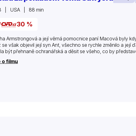
3 | USA | 88 min
30 %
ha Armstrongová a její věrná pomocnice paní Macová byly kdy
 se však objevil její syn Ant, všechno se rychle změnilo a její
la být přehnaně ochranářská a děsit se všeho, co by představova
 o filmu