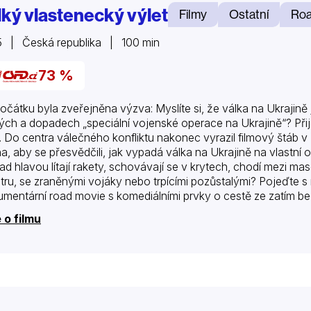
lký vlastenecký výlet
Filmy
Ostatní
Roa
 | Česká republika | 100 min
73 %
očátku byla zveřejněna výzva: Myslíte si, že válka na Ukrajin
ých a dopadech „speciální vojenské operace na Ukrajině“? Při
u. Do centra válečného konfliktu nakonec vyrazil filmový štáb v 
na, aby se přesvědčili, jak vypadá válka na Ukrajině na vlastn
nad hlavou lítají rakety, schovávají se v krytech, chodí mezi m
tru, se zraněnými vojáky nebo trpícími pozůstalými? Pojeďte s 
mentární road movie s komediálními prvky o cestě ze zatím 
kova až na…
 o filmu