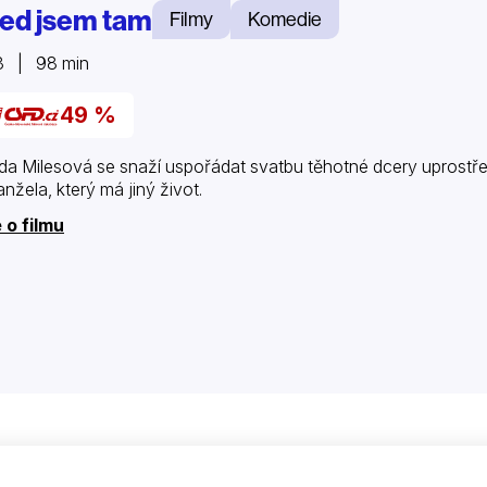
ed jsem tam
Filmy
Komedie
3 | 98 min
49 %
a Milesová se snaží uspořádat svatbu těhotné dcery uprostřed 
nžela, který má jiný život.
 o filmu