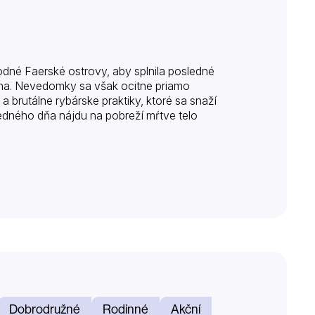
odné Faerské ostrovy, aby splnila posledné
ána. Nevedomky sa však ocitne priamo
a brutálne rybárske praktiky, ktoré sa snaží
 jedného dňa nájdu na pobreží mŕtve telo
Dobrodružné
Rodinné
Akční