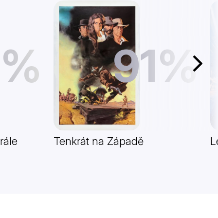
1%
91%
Další
rále
Tenkrát na Západě
L