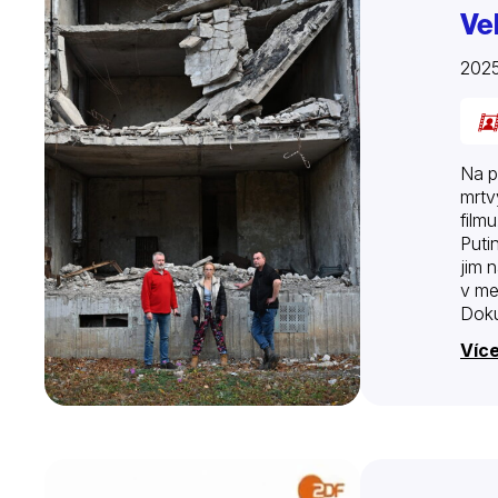
Ve
2025
Na p
mrtv
film
Puti
jim 
v me
Doku
Char
Více