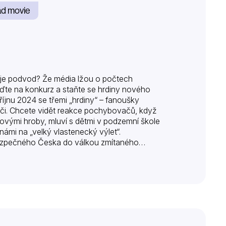
d movie
ě je podvod? Že média lžou o počtech
jďte na konkurz a staňte se hrdiny nového
říjnu 2024 se třemi „hrdiny“ – fanoušky
í oči. Chcete vidět reakce pochybovačů, když
asovými hroby, mluví s dětmi v podzemní škole
námi na „velký vlastenecký výlet“.
bezpečného Česka do válkou zmítaného