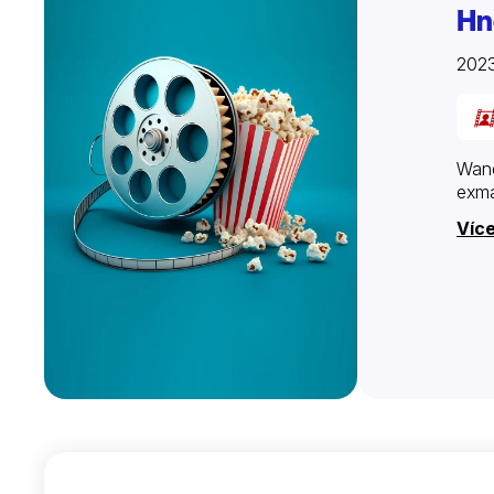
Hn
202
Wand
exma
Více