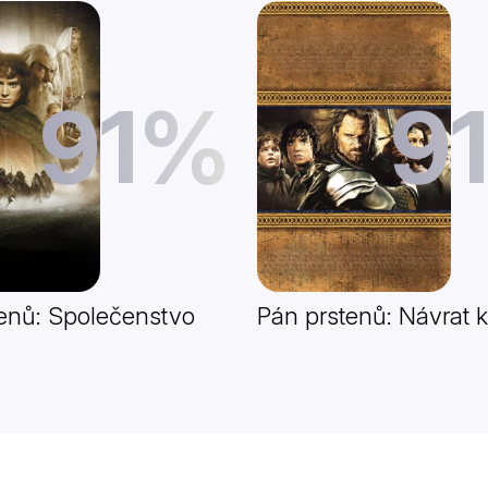
91%
9
enů: Společenstvo
Pán prstenů: Návrat k