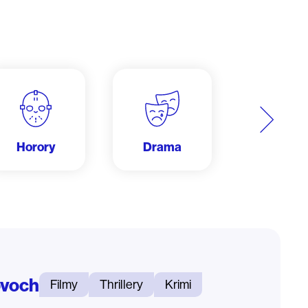
Další
Horory
Drama
Dobrodru
ovoch
Filmy
Thrillery
Krimi