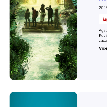
202
Agat
Když
zača
Více