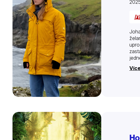
202
Joha
žela
upro
zast
jedn
Více
Ho