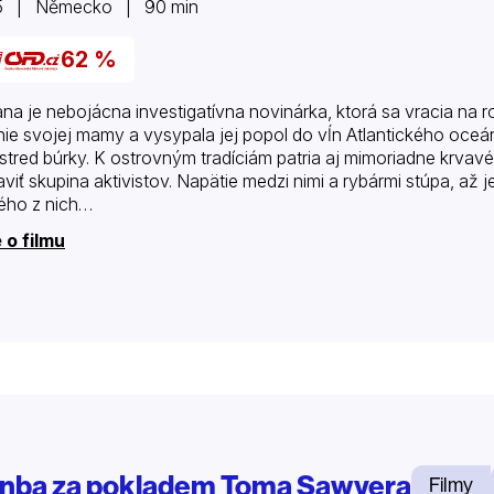
5 | Německo | 90 min
62 %
na je nebojácna investigatívna novinárka, ktorá sa vracia na r
nie svojej mamy a vysypala jej popol do vĺn Atlantického oce
stred búrky. K ostrovným tradíciám patria aj mimoriadne krvavé 
aviť skupina aktivistov. Napätie medzi nimi a rybármi stúpa, až
ého z nich…
 o filmu
nba za pokladem Toma Sawyera
Filmy