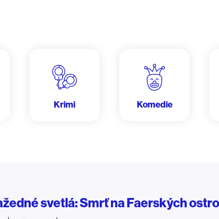
Krimi
Komedie
ažedné svetlá: Smrť na Faerských ostr