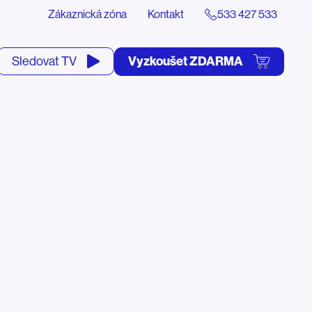
Zákaznická zóna
Kontakt
533 427 533
tevřít
Vyzkoušet ZDARMA
Sledovat TV
yhledávání