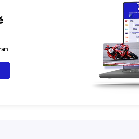
ě
gram