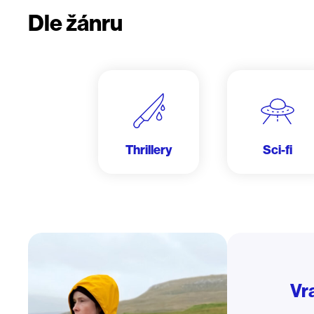
Dle žánru
Thrillery
Sci-fi
Vr