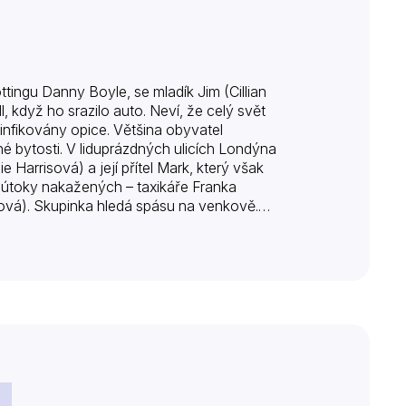
tingu Danny Boyle, se mladík Jim (Cillian
když ho srazilo auto. Neví, že celý svět
infikovány opice. Většina obyvatel
né bytosti. V liduprázdných ulicích Londýna
arrisová) a její přítel Mark, který však
li útoky nakažených – taxikáře Franka
ová). Skupinka hledá spásu na venkově.