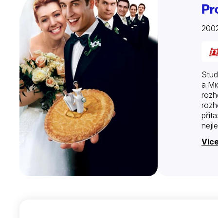
Prc
200
Stude
a Mi
rozh
rozh
přit
nejl
Více