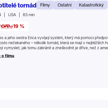
otitelé tornád
Filmy
Ostatní
Katastrofický
4 | USA | 83 min
19 %
s a jeho sestra Erica vyvíjejí systém, který má pomoci předpoví
osto nečekaného – několik tornád, která se mají v nejbližších 
jí vymyslet, jak tomu zabránit a zneškodnit je dříve, než z am
 o filmu