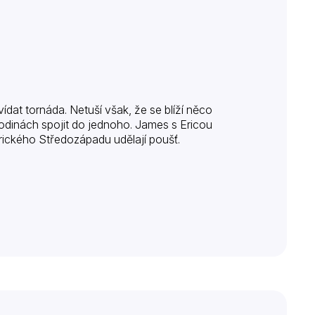
dat tornáda. Netuší však, že se blíží něco
hodinách spojit do jednoho. James s Ericou
erického Středozápadu udělají poušť.