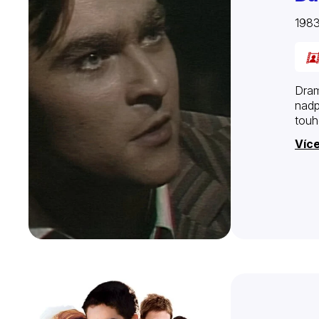
198
Dram
nadp
touh
Více