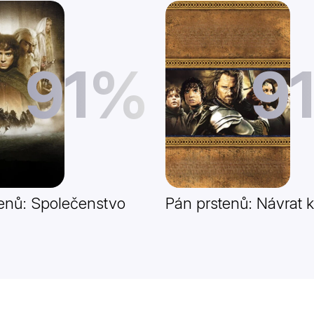
91%
9
enů: Společenstvo
Pán prstenů: Návrat k