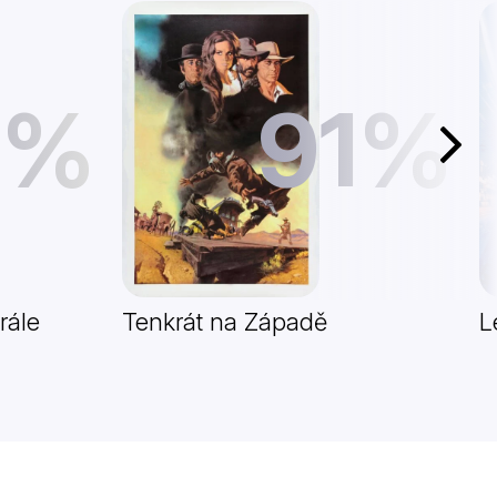
1%
91%
Další
rále
Tenkrát na Západě
L