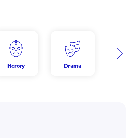
Další
Horory
Drama
Dobrodru