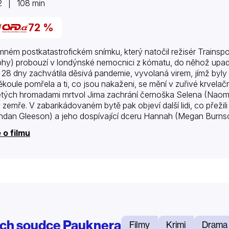
2 | 108 min
72 %
mném postkatastrofickém snímku, který natočil režisér Trainspot
hy) probouzí v londýnské nemocnici z kómatu, do něhož upadl, 
 28 dny zachvátila děsivá pandemie, vyvolaná virem, jímž byly 
koule pomřela a ti, co jsou nakaženi, se mění v zuřivé krvelač
tých hromadami mrtvol Jima zachrání černoška Selena (Naomie H
 zemře. V zabarikádovaném bytě pak objeví další lidi, co přeži
ndan Gleeson) a jeho dospívající dceru Hannah (Megan Burns
však narazí na vojáky, s nimiž nečekaně musí svést boj o…
 o filmu
ch soudce Pauknera
Filmy
Krimi
Drama