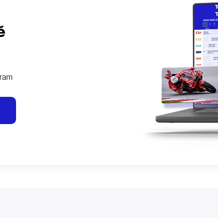
ě
gram