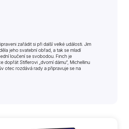
praveni zařádit si při další velké události. Jim
ěla jeho svatební obřad, a tak se mladí
slední loučení se svobodou. Finch je
 dopřát Stiflerovi „dvorní dámu“, Michellinu
mův otec rozdává rady a připravuje se na