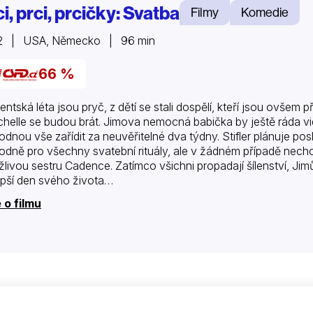
i, prci, prcičky: Svatba
Filmy
Komedie
2 | USA, Německo | 96 min
66 %
ntská léta jsou pryč, z dětí se stali dospělí, kteří jsou ovšem při
chelle se budou brát. Jimova nemocná babička by ještě ráda vid
odnou vše zařídit za neuvěřitelné dva týdny. Stifler plánuje po
odně pro všechny svatební rituály, ale v žádném případě nechce
ažlivou sestru Cadence. Zatímco všichni propadají šílenství, Ji
epší den svého života…
 o filmu